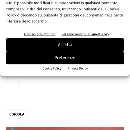
sito. È possibile modificare le impostazioni in qualsiasi momento,
Mimarlik, Manisa, Turchia
compreso il ritiro del consenso, utilizzando i pulsanti della Cookie
Policy o cliccando sul pulsante di gestione del consenso nella parte
inferiore dello schermo.
Nido d’infanzia, Mazzei Architects,
Montereale Valcellina (PN)
Gestisci 1768 fornitori
Per saperne di più su questi scopi
Accetta
Kinderoase an der TUM, Kéré
Preferenze
Architecture – HK Architekten, Munich
Cookie Policy
Privacy Policy
EDICOLA