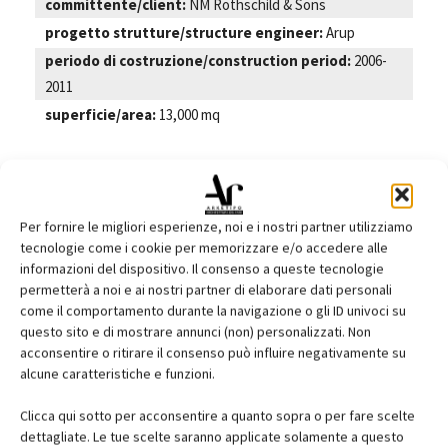
committente/client:
NM Rothschild & Sons
progetto strutture/structure engineer:
Arup
periodo di costruzione/construction period:
2006-
2011
superficie/area:
13,000 mq
TAGS
Architettura
Per fornire le migliori esperienze, noi e i nostri partner utilizziamo
tecnologie come i cookie per memorizzare e/o accedere alle
informazioni del dispositivo. Il consenso a queste tecnologie
permetterà a noi e ai nostri partner di elaborare dati personali
Facebook
Twitter
Pinterest
come il comportamento durante la navigazione o gli ID univoci su
questo sito e di mostrare annunci (non) personalizzati. Non
acconsentire o ritirare il consenso può influire negativamente su
alcune caratteristiche e funzioni.
RELATED ARTICLES
MORE FROM AUTHOR
Clicca qui sotto per acconsentire a quanto sopra o per fare scelte
dettagliate. Le tue scelte saranno applicate solamente a questo
Liberation Museum of Manisa, Yalin