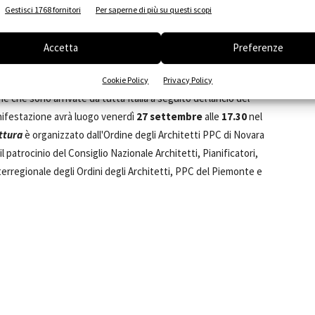
l lunedì al venerdì sarà possibile visitare la
mostra
Gestisci 1768 fornitori
Per saperne di più su questi scopi
ancora un omaggio a
Gabriele Basilico
con la
mostra
sabato 14 settembre alle 18.00
presso
Casa Bossi, via Pier
Accetta
Preferenze
ottobre
. Nel sottoportico dell'Arengo del Broletto sarà allestita
scritti all'Ordine delle Province di Novara e VCO. Il
Cookie Policy
Privacy Policy
ne che sono arrivate da tutta Italia a seguito del lancio del
anifestazione avrà luogo venerdì
27 settembre
alle
17.30
nel
ttura
è organizzato dall'Ordine degli Architetti PPC di Novara
l patrocinio del Consiglio Nazionale Architetti, Pianificatori,
erregionale degli Ordini degli Architetti, PPC del Piemonte e