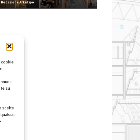
Redazione Arketipo
i cookie
te
annunci
nte su
e scelte
qualsiasi
o