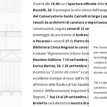
Si parte alle
18.00
con l'
apertura ufficiale
della
m
Rosselli, 20
. Si prosegue la sera stessa dell'inau
del Conservatorio Guido Cantelli in largo Lui
tenuti da architetti di caratura e importanz
conversazioni, seguirà
venerdì 13 settembre AB
pomeriggio da una lezione di
Andrea Bruno
; ven
e Pavarani
e venerdì
27
da
Pietro Derossi
. Anco
Biblioteca Civica Negroni in corso Felice Cava
Per forni
per memor
il volume "
Rigenerazione Urbana Sostenibile (RI.U.
tecnologi
Massimo Gallione
. Il
19 settembre
alle
17.00
il 
comportam
Enrico Mattei, 58
. Il
25 settembre
alle
17.00
pre
(non) per
incontro su "
il piano del colore
" a cura di
Sikkens
alcune ca
eccellente esempio di riuso: dall'ex Ospedale Psich
Clicca qu
all'interno della Basilica di San Gaudenzio in via Fer
saranno a
storico dell'Associazione Irrigazione Est Sesia e al
momento, 
Negroni, 7.
Dal 14 al 29 settembre
a
Palazzo de
cliccando
Broletto
sarà allestita la
mostra di modelli di 