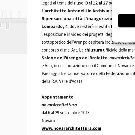
legati al tema del riuso.
Dal 12 al 27 settembre
da
L'architetto Antonelli in Archivio di Stato
. E 
Ripensare una città
. L'
inaugurazione
avverrà
Lombardo, 4
, dove resterà allestita
fino al 13 
l'esposizione in video dei progetti degli architetti i
sottoportico dell'Arengo ospiterà inoltre le cartoli
concorso di mailArt. La
chiusura
ufficiale della m
Salone dell'Arengo del Broletto
.
novarArchite
e Vco, in collaborazione con il Comune di Novara e i
Paesaggisti e Conservatori e della Federazione Int
della R.A. Valle d'Aosta.
Appuntamento
novarArchitettura
dal 6 al 29 settembre 2013
Novara
www.novararchitettura.com