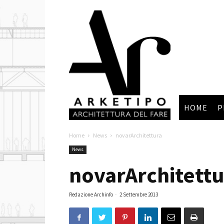
Arketipo
HOME
P
Home
News
novarArchitettura
News
novarArchitettu
Redazione Archinfo
-
2 Settembre 2013