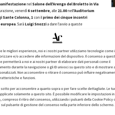
anifestazione
nel
Salone dell'Arengo del Broletto in Via
gurazione, venerdì
6 settembre
, alle
21.00
nell
'Auditorium
gi Sante Colonna, 1
con il
primo dei cinque incontri
a europea
. Sarà
Luigi Snozzi
a dare l'avvio a queste
DA architetti Botticini De Appolonia
, preceduto nel
erdì
20 settembre
l'incontro sarà tenuto dagli architetti
Iotti
ra occasioni per parlare di architettura e architetti. Nella
llotti 4/6
mercoledì
18 settembre
alle
17.30
sarà presentato
re le migliori esperienze, noi e i nostri partner utilizziamo tecnologie come 
izzare e/o accedere alle informazioni del dispositivo. Il consenso a ques
SO) e le aree metropolitane
", all'incontro sarà presente
e permetterà a noi e ai nostri partner di elaborare dati personali come il
convegno, "
Smart City
" presso il
Polo Positivo 3ELAB
,
via
ento durante la navigazione o gli ID univoci su questo sito e di mostrare 
sso l'
Auditorium del Conservatorio Guido Cantelli
un
sonalizzati. Non acconsentire o ritirare il consenso può influire negativame
. Importanti le aperture di alcuni
cantieri
che costituiscono un
ratteristiche e funzioni.
iatrico di Novara in viale Roma, alla Sala del Compasso
i sotto per acconsentire a quanto sopra o per fare scelte dettagliate. Le tu
rari, 20, dal Castello Visconteo di Piazza Martiri all'Archivio
pplicate solamente a questo sito. È possibile modificare le impostazioni in 
le sale che ospitano la Quadreria del Collegio Caccia in via
compreso il ritiro del consenso, utilizzando i pulsanti della Cookie Policy 
i Referendari
presso il
Complesso Monumentale del
 sul pulsante di gestione del consenso nella parte inferiore dello schermo.
opere
, realizzate e non, di architetture ed elementi di design