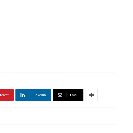
terest
Linkedin
Email