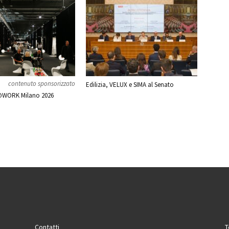
contenuto sponsorizzato
Edilizia, VELUX e SIMA al Senato
WORK Milano 2026
Contatti
T