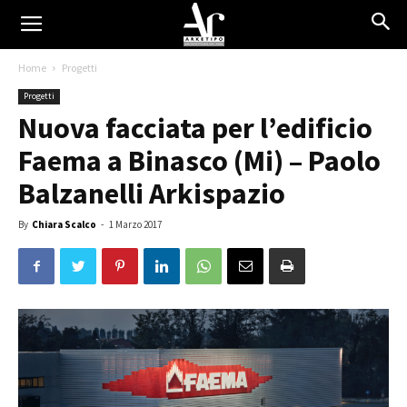
Home
Progetti
Progetti
Nuova facciata per l’edificio
Faema a Binasco (Mi) – Paolo
Balzanelli Arkispazio
By
Chiara Scalco
-
1 Marzo 2017