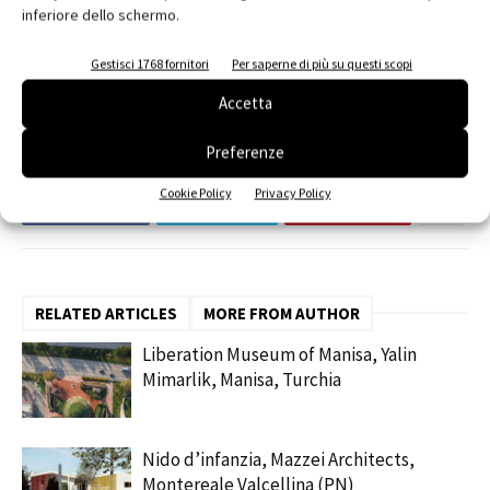
inferiore dello schermo.
TAGS
alluminio
Arkispazio
autostrada
facciata
Faema
Gestisci 1768 fornitori
Per saperne di più su questi scopi
Gruppo Cimbali
rivestimento
Accetta
Preferenze
Cookie Policy
Privacy Policy
Facebook
Twitter
Pinterest
RELATED ARTICLES
MORE FROM AUTHOR
Liberation Museum of Manisa, Yalin
Mimarlik, Manisa, Turchia
Nido d’infanzia, Mazzei Architects,
Montereale Valcellina (PN)