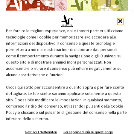
Per fornire le migliori esperienze, noi e i nostri partner utilizziamo
tecnologie come i cookie per memorizzare e/o accedere alle
informazioni del dispositivo. Il consenso a queste tecnologie
permetterà a noi e ai nostri partner di elaborare dati personali
come il comportamento durante la navigazione o gli ID univoci su
questo sito e di mostrare annunci (non) personalizzati. Non
acconsentire o ritirare il consenso può influire negativamente su
alcune caratteristiche e funzioni.
Edicola web
Clicca qui sotto per acconsentire a quanto sopra o per fare scelte
dettagliate. Le tue scelte saranno applicate solamente a questo
Abbonati e regala
sito. È possibile modificare le impostazioni in qualsiasi momento,
compreso il ritiro del consenso, utilizzando i pulsanti della Cookie
Iscriviti alla newsletter
Policy o cliccando sul pulsante di gestione del consenso nella parte
inferiore dello schermo.
Gestisci 1768 fornitori
Per saperne di più su questi scopi
EVENTI