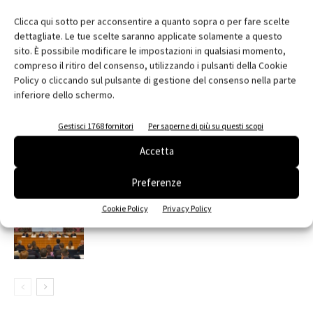
Clicca qui sotto per acconsentire a quanto sopra o per fare scelte
dettagliate. Le tue scelte saranno applicate solamente a questo
sito. È possibile modificare le impostazioni in qualsiasi momento,
RELATED ARTICLES
MORE FROM AUTHOR
compreso il ritiro del consenso, utilizzando i pulsanti della Cookie
Policy o cliccando sul pulsante di gestione del consenso nella parte
Saint-Gobain Architecture Student
inferiore dello schermo.
Contest 2026
Gestisci 1768 fornitori
Per saperne di più su questi scopi
contenuto sponsorizzato
Accetta
ARCHITECT@WORK Milano 2026
Preferenze
Cookie Policy
Privacy Policy
Edilizia, VELUX e SIMA al Senato