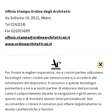
Ufficio Stampa Ordine degli Architetti
Via Solferino 19, 20121, Milano
Tel 02/625341
Fax 02/62534209
ufficio.stampa@ordinearchitetti.mi.it
www.ordinearchitetti.mi.it
Altri itinerari di architettura milanese
Itinerari di Architettura Milanese
Itinerari di architettura milanese
Per fornire le migliori esperienze, noi e i nostri partner utilizziamo
Vai al sito dell'Ordine degli Architetti di Milano
tecnologie come i cookie per memorizzare e/o accedere alle
informazioni del dispositivo. Il consenso a queste tecnologie
permetterà a noi e ai nostri partner di elaborare dati personali
come il comportamento durante la navigazione o gli ID univoci su
questo sito e di mostrare annunci (non) personalizzati. Non
acconsentire o ritirare il consenso può influire negativamente su
Facebook
Twitter
Pinterest
alcune caratteristiche e funzioni.