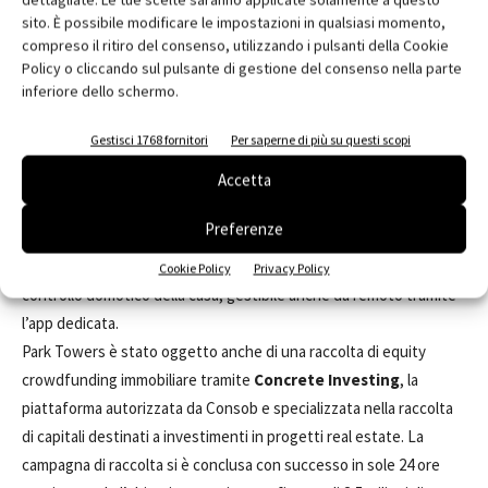
acquistare l’interior pack
Poliform
per gli arredi di cucina, zona
sito. È possibile modificare le impostazioni in qualsiasi momento,
giorno e zona notte. Per i bagni il partner scelto da Bluestone è
compreso il ritiro del consenso, utilizzando i pulsanti della Cookie
invece
Ideal Standard
. Mentre per l’arredo dell’outdoor è stato
Policy o cliccando sul pulsante di gestione del consenso nella parte
inferiore dello schermo.
siglato un accordo con
Roda
. Per i pavimenti e rivestimenti sono
stati selezionati
Marazzi
e
Labor Legno
. Per l’illuminazione
Flos
Gestisci 1768 fornitori
Per saperne di più su questi scopi
e
Lym
. I futuri abitanti di Park Towers potranno anche richiedere
Accetta
degli arredi completamente personalizzati grazie alla
collaborazione con
Momenti
, un'azienda italiana che ha fatto del
Preferenze
custom design made in Italy il suo must. All’interno degli
appartamenti sarà previsto il sistema
SMART
di
BTICINO
per il
Cookie Policy
Privacy Policy
controllo domotico della casa, gestibile anche da remoto tramite
l’app dedicata.
Park Towers è stato oggetto anche di una raccolta di equity
crowdfunding immobiliare tramite
Concrete Investing
, la
piattaforma autorizzata da Consob e specializzata nella raccolta
di capitali destinati a investimenti in progetti real estate. La
campagna di raccolta si è conclusa con successo in sole 24 ore