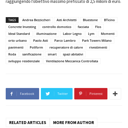
raggiungendo l’obiettivo massimo prefissato di 2,5 milioni di euro.
TAGS
Andrea Bezziccheri
Asti Architetti
Bluestone
BTicino
Concrete Investing
controllo domotico
facciata
Flos
Ideal Standard
illuminazione
Labor Legno
Lym
Momenti
orto urbano
Paolo Asti
Parco Lambro
Park Towers Milano
pavimenti
Poliform
recuperatore di calore
rivestimenti
Roda
sanificazione
smart
spazi abitativi
sviluppo residenziale
Ventilazione Meccanica Controllata
Facebook
Twitter
Pinterest
RELATED ARTICLES
MORE FROM AUTHOR