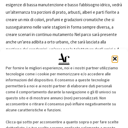
esigenze di bassa manutenzione e basso fabbisogno idrico, vedrà
un’alternanza tra porzioni di prato, arbusti, alberi e parti fiorite a
creare un mix di colori, profumi e gradazioni cromatiche che si
susseguiranno nelle varie stagioni in forma sempre diversa, a
creare scenari in continuo mutamento Nel parco sarà presente
anche un’area adibita a orto urbano, che sarà lasciata alla
gestione dei condomini, un’area per la tolettatura degli amici a 4
zampe oltre che un’area attrezzata per bambini, sia in che
outdoor.
Per fornire le migliori esperienze, noi e i nostri partner utilizziamo
In Park Towers architettura di dettaglio, rispettosa del vivere
tecnologie come i cookie per memorizzare e/o accedere alle
urbano ai più alti livelli, strizza l’occhio a soluzioni
informazioni del dispositivo. Il consenso a queste tecnologie
permetterà a noi e ai nostri partner di elaborare dati personali
tecnologicamente avanzate che mirano al rispetto ambientale, al
come il comportamento durante la navigazione o gli ID univoci su
controllo dei costi di gestione e alla totale personalizzazione degli
questo sito e di mostrare annunci (non) personalizzati. Non
spazi abitativi.
acconsentire o ritirare il consenso può influire negativamente su
alcune caratteristiche e funzioni.
L’allestimento degli interni di Park Towers verrà curato nei minimi
Clicca qui sotto per acconsentire a quanto sopra o per fare scelte
dettagli con finiture di pregio. I futuri inquilini potranno
dettagliate. Le tue scelte saranno applicate solamente a questo