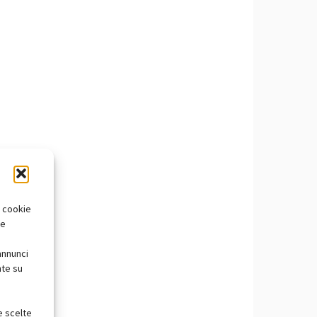
i cookie
te
annunci
nte su
e scelte