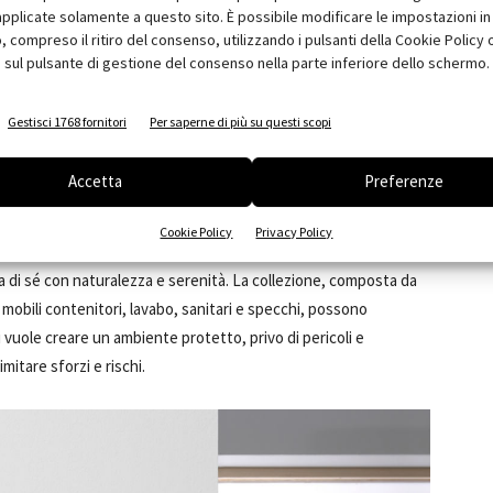
pplicate solamente a questo sito. È possibile modificare le impostazioni in 
compreso il ritiro del consenso, utilizzando i pulsanti della Cookie Policy 
 sul pulsante di gestione del consenso nella parte inferiore dello schermo.
Gestisci 1768 fornitori
Per saperne di più su questi scopi
Accetta
Preferenze
Cookie Policy
Privacy Policy
tili e completi che permettono all’utente di muoversi in bagno
ra di sé con naturalezza e serenità. La collezione, composta da
mobili contenitori, lavabo, sanitari e specchi, possono
 vuole creare un ambiente protetto, privo di pericoli e
mitare sforzi e rischi.