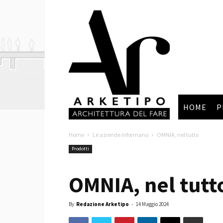
Arketipo
HOME
P
Home
Le aziende informano
OMNIA, nel tutto
Prodotti
OMNIA, nel tutt
By
Redazione Arketipo
-
14 Maggio 2024