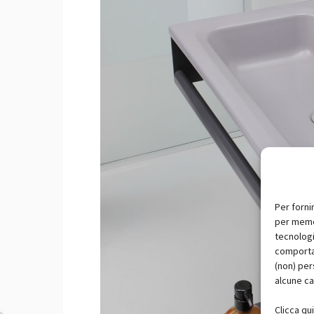
Per forni
per memor
tecnologi
comportam
(non) per
alcune ca
Clicca qu