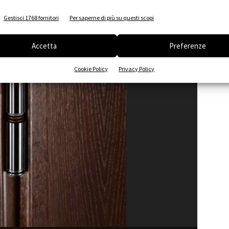
1
of 5
Gestisci 1768 fornitori
Per saperne di più su questi scopi
Accetta
Preferenze
Cookie Policy
Privacy Policy