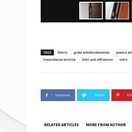
TAGS
Dierre
grata antisfondamento
piastra an
trasmittanza termica
Vetri anti-effrazione
vetro
Facebook
Twitter
Pin
RELATED ARTICLES
MORE FROM AUTHOR