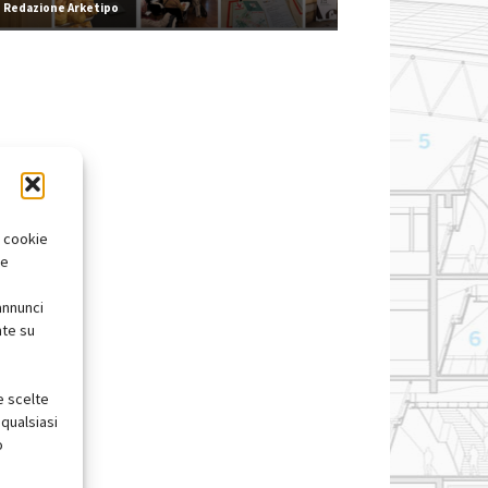
Redazione Arketipo
i cookie
te
annunci
nte su
e scelte
qualsiasi
o