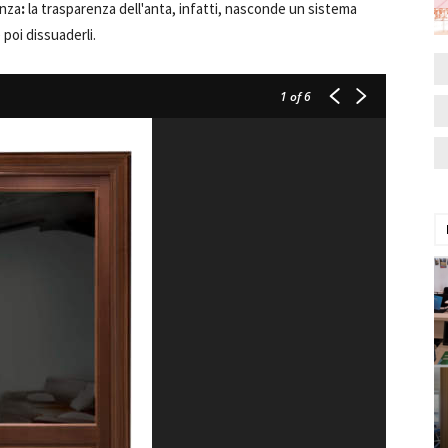
enza
:
la trasparenza dell'anta, infatti, nasconde un sistema
poi dissuaderli.
1
of 6