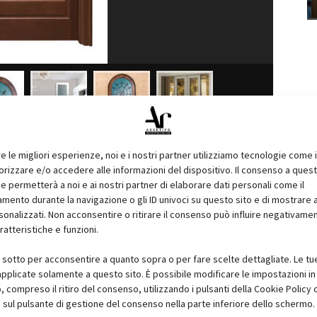
 di acciaio con piastra antitrapano a protezione della serratura
re le migliori esperienze, noi e i nostri partner utilizziamo tecnologie come 
ltri speciali ancoraggi tra anta e telaio; vetri
Visarm
con grata
izzare e/o accedere alle informazioni del dispositivo. Il consenso a ques
smittanza termica. Ideale per l'ingresso sul giardino o per
e permetterà a noi e ai nostri partner di elaborare dati personali come il
ento durante la navigazione o gli ID univoci su questo sito e di mostrare 
data Vitra Dierre è disponibile in tutte le colorazioni RAL con
sonalizzati. Non acconsentire o ritirare il consenso può influire negativame
non inquinante per resistere negli anni agli agenti atmosferici.
ratteristiche e funzioni.
i uncino posizionati nella parte inferiore e superiore della porta
dall'esterno e i rostri fissi, collocati lungo i lati delle
i sotto per acconsentire a quanto sopra o per fare scelte dettagliate. Le tu
pplicate solamente a questo sito. È possibile modificare le impostazioni in 
 porta, impedendone lo scardinamento.
compreso il ritiro del consenso, utilizzando i pulsanti della Cookie Policy 
 sul pulsante di gestione del consenso nella parte inferiore dello schermo.