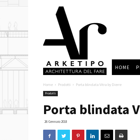
Arketipo
HOME
P
Home
Prodotti
Porta blindata Vitra by Dierre
Prodotti
Porta blindata V
26 Gennaio 2018