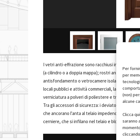
I vetri anti-effrazione sono racchiusi in una scocca
Per forni
(a cilindro o a doppia mappa); rostri antistrappo e a
per memor
antisfondamento o vetrocamere isolanti a bassa tra
tecnologi
comportam
locali pubblici e attività commerciali, la porta blin
(non) per
verniciatura a polveri di poliestere e trattamento 
alcune ca
Tra gli accessori di sicurezza: i deviatori a forma d
che ancorano l'anta al telaio impedendone lo strappo 
Clicca qu
saranno a
cerniere, che si infilano nel telaio e bloccano la
momento, 
cliccando