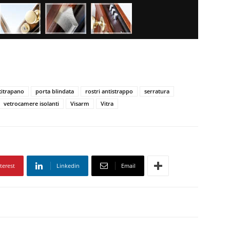
titrapano
porta blindata
rostri antistrappo
serratura
vetrocamere isolanti
Visarm
Vitra
terest
Linkedin
Email