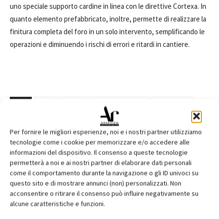
uno speciale supporto cardine in linea con le direttive Cortexa. In
quanto elemento prefabbricato, inoltre, permette di realizzare la
finitura completa del foro in un solo intervento, semplificando le
operazioni e diminuendo i rischi di errori e ritardi in cantiere.
TAGS
Alpac
Cortexa
efficienza energetica
foro finestra
monoblocco
prestazioni acustiche
prestazioni termiche
Presystem Serie R
riqualificazione
ristrutturazione
Per fornire le migliori esperienze, noi e i nostri partner utilizziamo
tecnologie come i cookie per memorizzare e/o accedere alle
informazioni del dispositivo. Il consenso a queste tecnologie
permetterà a noi e ai nostri partner di elaborare dati personali
come il comportamento durante la navigazione o gli ID univoci su
Facebook
Twitter
Pinterest
questo sito e di mostrare annunci (non) personalizzati. Non
acconsentire o ritirare il consenso può influire negativamente su
alcune caratteristiche e funzioni.