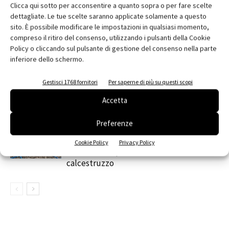
Clicca qui sotto per acconsentire a quanto sopra o per fare scelte
RELATED ARTICLES
MORE FROM AUTHOR
dettagliate. Le tue scelte saranno applicate solamente a questo
sito. È possibile modificare le impostazioni in qualsiasi momento,
MYCOMFORT TOUCH: il comando evoluto
compreso il ritiro del consenso, utilizzando i pulsanti della Cookie
per una gestione intuitiva del fan coil
Policy o cliccando sul pulsante di gestione del consenso nella parte
inferiore dello schermo.
Automazione e sensori: la tecnologia che
Gestisci 1768 fornitori
Per saperne di più su questi scopi
ottimizza luce, temperatura e sicurezza
Accetta
Preferenze
contenuto sponsorizzato
Blu Mesh® in GFRP: rete innovativa in
Cookie Policy
Privacy Policy
fibra di vetro per il rinforzo del
calcestruzzo