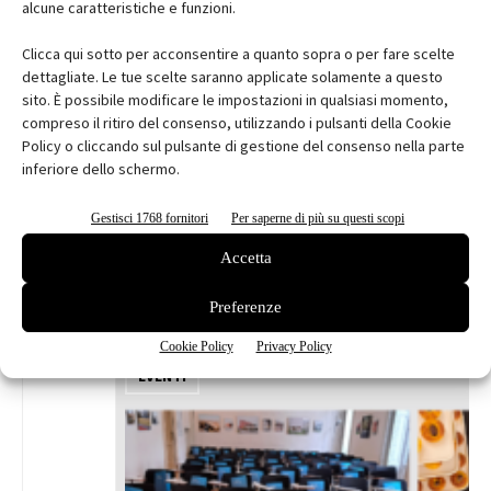
alcune caratteristiche e funzioni.
Clicca qui sotto per acconsentire a quanto sopra o per fare scelte
dettagliate. Le tue scelte saranno applicate solamente a questo
sito. È possibile modificare le impostazioni in qualsiasi momento,
prv
compreso il ritiro del consenso, utilizzando i pulsanti della Cookie
Policy o cliccando sul pulsante di gestione del consenso nella parte
lab.arch:
inferiore dello schermo.
Caffe
Danesi
Edi
Gestisci 1768 fornitori
Per saperne di più su questi scopi
Abbona
Accetta
Iscriviti 
Preferenze
Cookie Policy
Privacy Policy
EVENTI