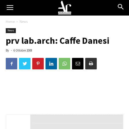
Home
News
News
prv lab.arch: Caffe Danesi
By
-
6 Ottobre 2008