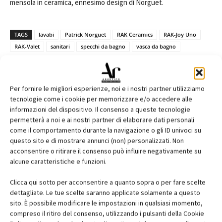
mensola in ceramica, ennesimo design di Norguet.
TAGS
lavabi
Patrick Norguet
RAK Ceramics
RAK-Joy Uno
RAK-Valet
sanitari
specchi da bagno
vasca da bagno
Per fornire le migliori esperienze, noi e i nostri partner utilizziamo
tecnologie come i cookie per memorizzare e/o accedere alle
Facebook
Twitter
Pinterest
informazioni del dispositivo. Il consenso a queste tecnologie
permetterà a noi e ai nostri partner di elaborare dati personali
come il comportamento durante la navigazione o gli ID univoci su
questo sito e di mostrare annunci (non) personalizzati. Non
acconsentire o ritirare il consenso può influire negativamente su
RELATED ARTICLES
MORE FROM AUTHOR
alcune caratteristiche e funzioni.
MYCOMFORT TOUCH: il comando evoluto
per una gestione intuitiva del fan coil
Clicca qui sotto per acconsentire a quanto sopra o per fare scelte
dettagliate. Le tue scelte saranno applicate solamente a questo
sito. È possibile modificare le impostazioni in qualsiasi momento,
compreso il ritiro del consenso, utilizzando i pulsanti della Cookie
contenuto sponsorizzato