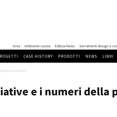
Area
Ambiente cucina
Edilizia News
Serramenti
design e co
ROGETTI
CASE HISTORY
PRODOTTI
NEWS
LIBRI
i della prima edizione
iziative e i numeri della