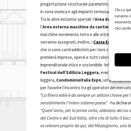
progettazione strutturale parametrica, fino all’ana
Clicca qu
in zona sismica e agli impianti termosanitari.
saranno a
Tra le altre iniziative speciali: l’
Area della Ceramic
momento, 
l’
Area esterna macchine da cantiere
, un’area 
cliccando
macchine movimento terra e alle attrezzature da ca
verranno assegnati, inoltre, i
Cassa Edile Award
che si sono contraddistinti per i loro comportamen
premierà imprese, operai e tutti coloro che quoti
imprenditoriale etico e sostenibile. Infine in con
Festival dell’Edilizia Leggera
, evento itinerant
leggera,
CondominioItalia Expo
, un’area special
per favorire l’incontro tra gli operatori del mercato
“
La filiera edile è da sempre un settore chiave per
sensibilmente l’intero sistema paese” -
ha dichiar
“Quest’anno, per la prima volta, abbiamo deciso d
del Centro e del Sud Italia, oltre che di tutto il b
accelerare proprio da qui, dal Mezzogiorno, una ter