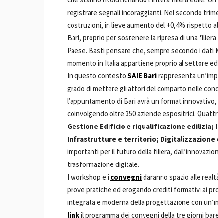
registrare segnali incoraggianti. Nel secondo trim
costruzioni, in lieve aumento del +0,4% rispetto a
Bari, proprio per sostenere la ripresa di una filier
Paese. Basti pensare che, sempre secondo i dati M
momento in Italia appartiene proprio al settore ed
In questo contesto
SAIE Bari
rappresenta un’impo
grado di mettere gli attori del comparto nelle cond
l’appuntamento di Bari avrà un format innovativo, c
coinvolgendo oltre 350 aziende espositrici. Quattro,
Gestione Edificio e riqualificazione edilizia;
Infrastrutture e territorio; Digitalizzazione
importanti per il futuro della filiera, dall’innovazion
trasformazione digitale.
I workshop e i
convegni
daranno spazio alle realt
prove pratiche ed erogando crediti formativi ai profe
integrata e moderna della progettazione con un’im
link
il programma dei convegni della tre giorni bar