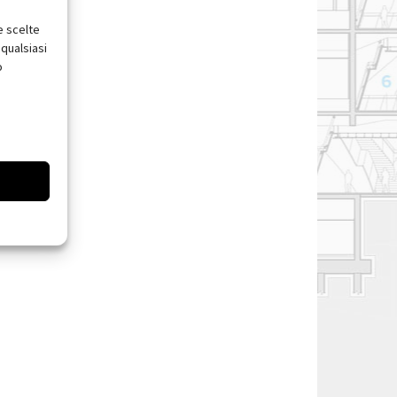
e scelte
qualsiasi
o