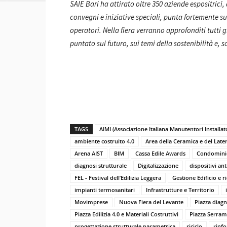
SAIE Bari ha attirato oltre 350 aziende espositrici,
convegni e iniziative speciali, punta fortemente su
operatori. Nella fiera verranno approfonditi tutti g
puntato sul futuro, sui temi della sostenibilità e, 
TAGS
AIMI (Associazione Italiana Manutentori Installato
ambiente costruito 4.0
Area della Ceramica e del Later
Arena AIST
BIM
Cassa Edile Awards
Condominio
diagnosi strutturale
Digitalizzazione
dispositivi ant
FEL - Festival dell’Edilizia Leggera
Gestione Edificio e ri
impianti termosanitari
Infrastrutture e Territorio
Movimprese
Nuova Fiera del Levante
Piazza diagn
Piazza Edilizia 4.0 e Materiali Costruttivi
Piazza Serram
progettazione strutturale parametrica
riciclo
rinfo