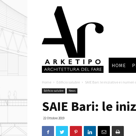
Arketipo
HOME
P
Home
Edificio salubre
SAIE Bari: le iniziative e i numer
Edificio salubre
News
SAIE Bari: le in
22 Ottobre 2019