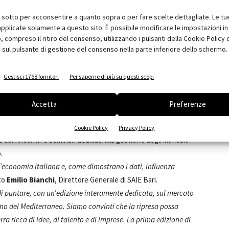
lisi strutturale e tecniche di intervento su edifici in muratura
i sotto per acconsentire a quanto sopra o per fare scelte dettagliate. Le tu
pplicate solamente a questo sito. È possibile modificare le impostazioni in 
a e del Laterizio
, promossa da
Confindustria Ceramica
e
compreso il ritiro del consenso, utilizzando i pulsanti della Cookie Policy 
espositiva esterna riservata alle piattaforme aeree, alle
 sul pulsante di gestione del consenso nella parte inferiore dello schermo.
ntiere. Per incentivare il comparto e premiare le eccellenze,
s
, una serie di premi dedicati ai protagonisti del settore edile
Gestisci 1768 fornitori
Per saperne di più su questi scopi
ti virtuosi. SAIE Bari ospiterà dunque una serata di gala che
dianamente contribuiscono allo sviluppo di un sistema
Accetta
Preferenze
temporanea a SAIE Bari ricordiamo che si svolgeranno:
FEL -
e dedicato al settore professionale del colore e dell’edilizia
Cookie Policy
Privacy Policy
e con incontri e seminari dedicati alla gestione degli immobili
.
 l’economia italiana e, come dimostrano i dati, influenza
ato
Emilio Bianchi
, Direttore Generale di SAIE Bari.
i puntare, con un’edizione interamente dedicata, sul mercato
acino del Mediterraneo. Siamo convinti che la ripresa possa
ra ricca di idee, di talento e di imprese. La prima edizione di