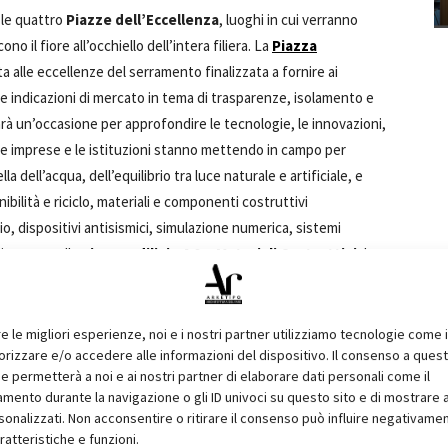
 le quattro
Piazze dell’Eccellenza
, luoghi in cui verranno
o il fiore all’occhiello dell’intera filiera. La
Piazza
ta alle eccellenze del serramento finalizzata a fornire ai
me indicazioni di mercato in tema di trasparenze, isolamento e
rà un’occasione per approfondire le tecnologie, le innovazioni,
he le imprese e le istituzioni stanno mettendo in campo per
la dell’acqua, dell’equilibrio tra luce naturale e artificiale, e
ilità e riciclo, materiali e componenti costruttivi
, dispositivi antisismici, simulazione numerica, sistemi
 invece, nella
Piazza Edilizia 4.0 e Materiali Costruttivi
. La
urale
propone, infine, ai visitatori una serie di laboratori pratici
 strutturale.
con altri appuntamenti tra cui l’
Area dimostrativa
re le migliori esperienze, noi e i nostri partner utilizziamo tecnologie come 
izzare e/o accedere alle informazioni del dispositivo. Il consenso a ques
utentori Installatori)
in cui verranno presentati i prodotti
e permetterà a noi e ai nostri partner di elaborare dati personali come il
gas sicuro e le soluzioni idonee in caso di movimenti tellurici.
ento durante la navigazione o gli ID univoci su questo sito e di mostrare 
nvegni, workshop e momenti formativi organizzato da
AIST
sonalizzati. Non acconsentire o ritirare il consenso può influire negativame
centro dell’arena una serie di temi: dai rinforzi strutturali alla
ratteristiche e funzioni.