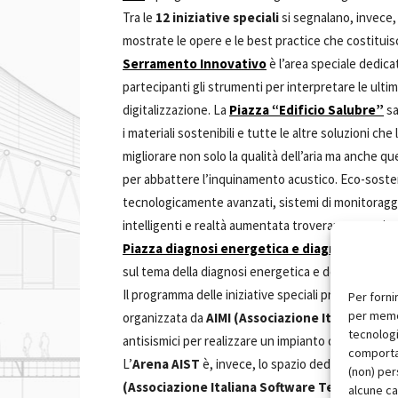
Tra le
12 iniziative speciali
si segnalano, invece,
mostrate le opere e le best practice che costituiscon
Serramento Innovativo
è l’area speciale dedica
partecipanti gli strumenti per interpretare le ulti
digitalizzazione. La
Piazza “Edificio Salubre”
sa
i materiali sostenibili e tutte le altre soluzioni c
migliorare non solo la qualità dell’aria ma anche quel
per abbattere l’inquinamento acustico. Eco-sostenib
tecnologicamente avanzati, sistemi di monitoraggio
intelligenti e realtà aumentata troveranno spazio,
Piazza diagnosi energetica e diagnosi strutt
sul tema della diagnosi energetica e della diagnosi
Il programma delle iniziative speciali prosegue poi 
Per forni
per memor
organizzata da
AIMI (Associazione Italiana Man
tecnologi
antisismici per realizzare un impianto di adduzione 
comportam
L’
Arena AIST
è, invece, lo spazio dedicato a co
(non) per
(Associazione Italiana Software Tecnico)
. Al 
alcune ca