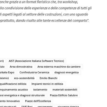
 anche grazie a un format fieristico che, tra workshop,
lla condivisione delle esperienze e delle competenze di tutti gli
li aspetti legati al settore delle costruzioni, con uno sguardo
soprattutto, dando risalto alle tante eccellenze del comparto”.
ri)
AIST (Associazione Italiana Software Tecnico)
izio
Area dimostrativa
Area esterna macchine da cantiere
Italia Expo
Confindustria Ceramica
diagnosi energetica
isismici
eco-sostenibilità
Emilio Bianchi
qualificazione edilizia
Impianti tecnici in edilizia
inquinamento acustico
isolamento
materiali sostenibili
osi energetica e diagnosi strutturale
Piazza Edificio Salubre
ento Innovativo
Piazze dell’Eccellenza
rzi strutturali
SAIE Bari
serramento
sicurezza sismica