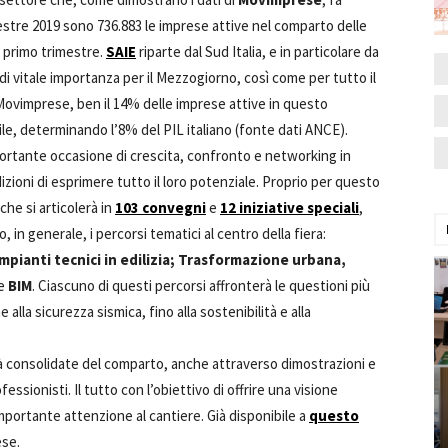
estre 2019 sono 736.883 le imprese attive nel comparto delle
l primo trimestre.
SAIE
riparte dal Sud Italia, e in particolare da
a di vitale importanza per il Mezzogiorno, così come per tutto il
ovimprese, ben il 14% delle imprese attive in questo
ile, determinando l’8% del PIL italiano (fonte dati ANCE).
rtante occasione di crescita, confronto e networking in
izioni di esprimere tutto il loro potenziale. Proprio per questo
he si articolerà in
103 convegni
e
12 iniziative speciali
,
 in generale, i percorsi tematici al centro della fiera:
 Impianti tecnici in edilizia; Trasformazione urbana,
e
BIM
. Ciascuno di questi percorsi affronterà le questioni più
e alla sicurezza sismica, fino alla sostenibilità e alla
à consolidate del comparto, anche attraverso dimostrazioni e
ssionisti. Il tutto con l’obiettivo di offrire una visione
portante attenzione al cantiere. Già disponibile a
questo
ese.