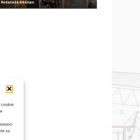
Redazione Arketipo
i cookie
te
annunci
nte su