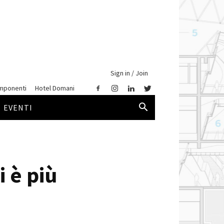
Sign in / Join
mponenti
Hotel Domani
EVENTI
 è più