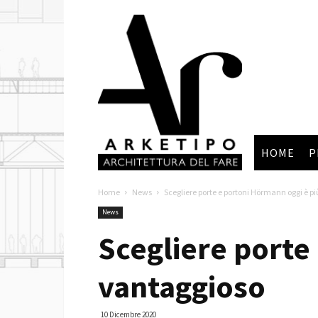
Arketipo
HOME
P
Home
News
Scegliere porte e portoni Hörmann oggi è p
News
Scegliere porte
vantaggioso
10 Dicembre 2020