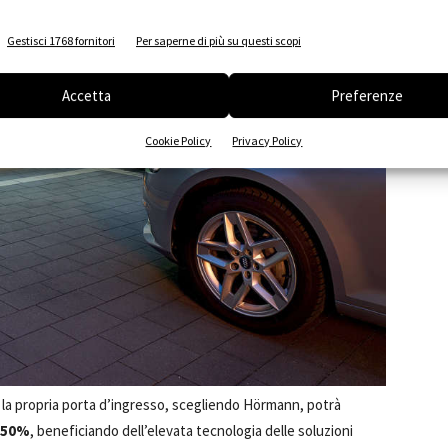
Gestisci 1768 fornitori
Per saperne di più su questi scopi
Accetta
Preferenze
Cookie Policy
Privacy Policy
 o la propria porta d’ingresso, scegliendo Hörmann, potrà
l 50%
, beneficiando dell’elevata tecnologia delle soluzioni