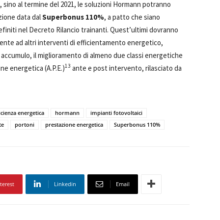
re, sino al termine del 2021, le soluzioni Hormann potranno
zione data dal
Superbonus 110%
, a patto che siano
efiniti nel Decreto Rilancio trainanti. Quest’ultimi dovranno
nte ad altri interventi di efficientamento energetico,
 di accumulo, il miglioramento di almeno due classi energetiche
13
one energetica (A.P.E.)
ante e post intervento, rilasciato da
icienza energetica
hormann
impianti fotovoltaici
te
portoni
prestazione energetica
Superbonus 110%
terest
Linkedin
Email