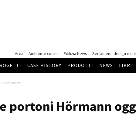
Area
Ambiente cucina
Edilizia News
Serramenti
design e co
ROGETTI
CASE HISTORY
PRODOTTI
NEWS
LIBRI
iù vantaggioso
 e portoni Hörmann oggi