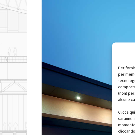
Per forni
per memor
tecnologi
comportam
(non) per
alcune ca
Clicca qu
saranno a
momento, 
cliccando