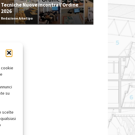
Tecniche Nuove incontra l’Ordine
2026
Redazione Arketipo
i cookie
te
annunci
nte su
e scelte
qualsiasi
o