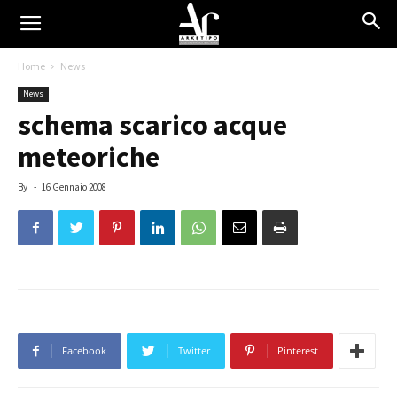
Home
News
News
schema scarico acque
meteoriche
By
-
16 Gennaio 2008
Facebook
Twitter
Pinterest