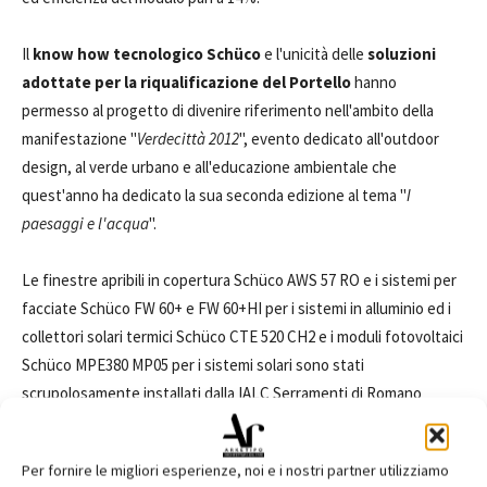
Il
know how tecnologico Schüco
e l'unicità delle
soluzioni
adottate per la riqualificazione del Portello
hanno
permesso al progetto di divenire riferimento nell'ambito della
manifestazione "
Verdecittà 2012
", evento dedicato all'outdoor
design, al verde urbano e all'educazione ambientale che
quest'anno ha dedicato la sua seconda edizione al tema "
I
paesaggi e l'acqua
".
Le finestre apribili in copertura Schüco AWS 57 RO e i sistemi per
facciate Schüco FW 60+ e FW 60+HI per i sistemi in alluminio ed i
collettori solari termici Schüco CTE 520 CH2 e i moduli fotovoltaici
Schüco MPE380 MP05 per i sistemi solari sono stati
scrupolosamente installati dalla IALC Serramenti di Romano
D'Ezzelino, VI.
Per fornire le migliori esperienze, noi e i nostri partner utilizziamo