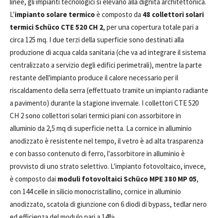
linee, gli impianti tecnologici si elevano alla dignità architettonica.
L'
impianto solare termico
è composto da
48 collettori solari
termici Schüco CTE 520 CH 2
, per una copertura totale pari a
circa 125 mq. I due terzi della superficie sono destinati alla
produzione di acqua calda sanitaria (che va ad integrare il sistema
centralizzato a servizio degli edifici perimetrali), mentre la parte
restante dell'impianto produce il calore necessario per il
riscaldamento della serra (effettuato tramite un impianto radiante
a pavimento) durante la stagione invernale. I collettori CTE 520
CH 2 sono collettori solari termici piani con assorbitore in
alluminio da 2,5 mq di superficie netta. La cornice in alluminio
anodizzato è resistente nel tempo, il vetro è ad alta trasparenza
e con basso contenuto di ferro, l'assorbitore in alluminio è
provvisto di uno strato selettivo. L'impianto fotovoltaico, invece,
è composto dai
moduli fotovoltaici Schüco MPE 380 MP 05
,
con 144 celle in silicio monocristallino, cornice in alluminio
anodizzato, scatola di giunzione con 6 diodi di bypass, tedlar nero
ed efficienza del modulo pari a 14%.