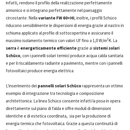
infatti, rendono il profilo della realizzazione perfettamente
armonico e si integrano perfettamente nel paesaggio
circostante. Nella
variante FW 60+HI
, inoltre, i profili Schüco
riducono sensibilmente le dispersioni di energia grazie al nastro in
schiuma applicato al profilo di sottocopertina e assicurano il
2
massimo isolamento termico con valori Uf fino a 1,0 W/m
K. La
serra
è
energeticamente efficiente
grazie ai
sistemi solari
Schüco
, con i pannelli solari termici produce acqua calda sanitaria
e per il riscaldamento radiante a pavimento, mentre con i pannelli
fotovoltaici produce energia elettrica.
L'inserimento dei
pannelli solari Schüco
rappresenta un ottimo
esempio di integrazione tra tecnologia e composizione
architettonica. La linea Schüco consente infatti la posa in opera
direttamente sul piano di falda e offre moduli di dimensioni
identiche e di estetica coordinata, sia per la produzione di
energia termica che fotovoltaica. Grazie a questa continuità di