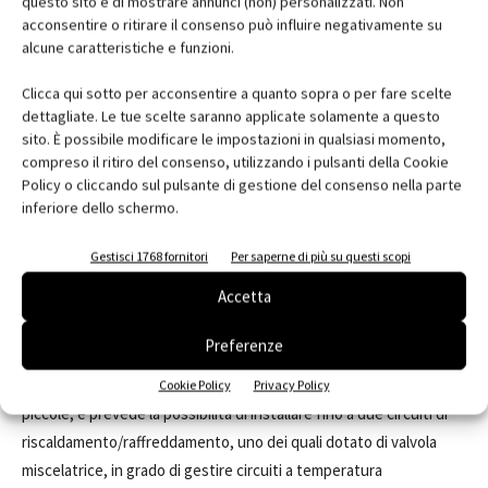
questo sito e di mostrare annunci (non) personalizzati. Non
A completamento della propria gamma di sistemi ibridi, Viessmann
acconsentire o ritirare il consenso può influire negativamente su
introduce ora la
serie Hybridcell
: i quattro nuovi sistemi
alcune caratteristiche e funzioni.
combinano una caldaia a condensazione serie Vitodens, una
Clicca qui sotto per acconsentire a quanto sopra o per fare scelte
pompa di calore monoblocco o split e componenti idraulici
dettagliate. Le tue scelte saranno applicate solamente a questo
(accumulo inerziale o compressore) e creano soluzioni flessibili in
sito. È possibile modificare le impostazioni in qualsiasi momento,
grado di adeguarsi alle richieste più specifiche in termini di
compreso il ritiro del consenso, utilizzando i pulsanti della Cookie
Policy o cliccando sul pulsante di gestione del consenso nella parte
riscaldamento, raffrescamento e produzione sanitaria.
inferiore dello schermo.
Tra le novità proposte, il nuovo sistema ibrido
Hybridcell-MA
si
compone di pompa di calore monoblocco idronica Vitocal 100-A
Gestisci 1768 fornitori
Per saperne di più su questi scopi
fino a 10 kW, caldaia a condensazione serie Vitodens 100/200-W
Accetta
fino a 35 kW e accumulo inerziale ibrido Hybridcell 40 litri.
L’accumulo ibrido Hybridcell è una soluzione compatta e
Preferenze
flessibile, ideale per l’applicazione residenziale, come nel caso di
appartamenti e di edifici monofamiliari di dimensioni medio-
Cookie Policy
Privacy Policy
piccole, e prevede la possibilità di installare fino a due circuiti di
riscaldamento/raffreddamento, uno dei quali dotato di valvola
miscelatrice, in grado di gestire circuiti a temperatura