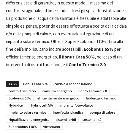
differenziata e di garantire, in questo modo, il massimo del
comfort stagionale, ottimizzando altresì gli spazi di installazione.
La produzione di acqua calda sanitaria è flessibile e adattabile alle
singole esigenze, potendo essere effettuata a scelta dalla caldaia
e/o dalla pompa di calore, con eventuale integrazione di un
impianto solare termico. Oltre al Super Ecobonus 110%, fino alla
fine dell’anno risultano inoltre accessibili l’
Ecobonus 65%
per
efficientamento energetico, il
Bonus Casa 50%
, nel caso di un
intervento di ristrutturazione, e il
Conto Termico 2.0
.
TAGS
Bonus Casa 50%
caldaia a condensazione
comfort sanitario
consumi energetici
Conto Termico 2.0
Ecobonus 65%
efficientamento energetico
fabbisogno termico
Hybridcell
Hybridcell-MA
impianto fotovoltaico
impianto solare termico
interfaccia idraulica
pompa di calore
riqualificazione energetica
sistemi ibridi
sostenibilità
Superbonus 110%
Viessmann