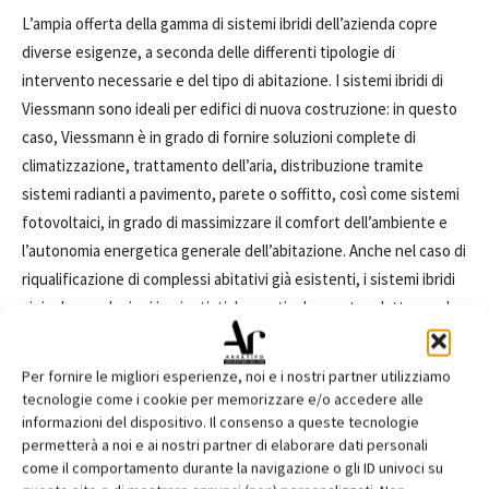
L’ampia offerta della gamma di sistemi ibridi dell’azienda copre
diverse esigenze, a seconda delle differenti tipologie di
intervento necessarie e del tipo di abitazione. I sistemi ibridi di
Viessmann sono ideali per edifici di nuova costruzione: in questo
caso, Viessmann è in grado di fornire soluzioni complete di
climatizzazione, trattamento dell’aria, distribuzione tramite
sistemi radianti a pavimento, parete o soffitto, così come sistemi
fotovoltaici, in grado di massimizzare il comfort dell’ambiente e
l’autonomia energetica generale dell’abitazione. Anche nel caso di
riqualificazione di complessi abitativi già esistenti, i sistemi ibridi
si rivelano soluzioni impiantistiche particolarmente adatte: per la
loro installazione non si rendono infatti necessari interventi
invasivi sull’impianto e risultano funzionali in diversi contesti: dal
Per fornire le migliori esperienze, noi e i nostri partner utilizziamo
piccolo appartamento - con l’installazione di modelli compatti o a
tecnologie come i cookie per memorizzare e/o accedere alle
incasso, perfetti per applicazioni in spazi ristretti - fino ad
informazioni del dispositivo. Il consenso a queste tecnologie
permetterà a noi e ai nostri partner di elaborare dati personali
abitazioni dotate di locale tecnico, come le ville, con sistemi
come il comportamento durante la navigazione o gli ID univoci su
monoenergetici o ibridi con caldaie a gas/gasolio.