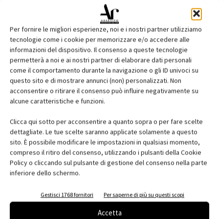
Per fornire le migliori esperienze, noi e i nostri partner utilizziamo
tecnologie come i cookie per memorizzare e/o accedere alle
informazioni del dispositivo. Il consenso a queste tecnologie
permetterà a noi e ai nostri partner di elaborare dati personali
come il comportamento durante la navigazione o gli ID univoci su
questo sito e di mostrare annunci (non) personalizzati. Non
acconsentire o ritirare il consenso può influire negativamente su
TAGS
ceramica
comfort acustico
isolamento acustico
alcune caratteristiche e funzioni.
Isolmant
Isolmant Telogomma Classic
Isolmant Telogomma E+45
Isolmant Telogomma Plus
IsolTile
Linea Fossil Free
Clicca qui sotto per acconsentire a quanto sopra o per fare scelte
materiale lapideo
mescola elastodinamica
parquet
dettagliate. Le tue scelte saranno applicate solamente a questo
Sistema Massa
sistema pavimento
sottomassetto
sito. È possibile modificare le impostazioni in qualsiasi momento,
compreso il ritiro del consenso, utilizzando i pulsanti della Cookie
Policy o cliccando sul pulsante di gestione del consenso nella parte
inferiore dello schermo.
Gestisci 1768 fornitori
Per saperne di più su questi scopi
Facebook
Twitter
Pinterest
Accetta