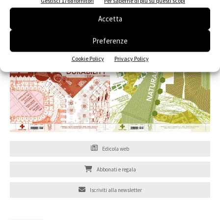
Gestisci 1768 fornitori
Per saperne di più su questi scopi
Accetta
Preferenze
Cookie Policy
Privacy Policy
Edicola web
Abbonati e regala
Iscriviti alla newsletter