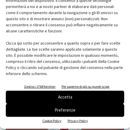
informazioni del dispositivo. Il consenso a queste tecnologie
contenuto sponsorizzato
permetterà a noi e ai nostri partner di elaborare dati personali
ARCHITECT@WORK Milano 2026
come il comportamento durante la navigazione o gli ID univoci su
questo sito e di mostrare annunci (non) personalizzati. Non
acconsentire o ritirare il consenso può influire negativamente su
Edilizia, VELUX e SIMA al Senato
alcune caratteristiche e funzioni.
Clicca qui sotto per acconsentire a quanto sopra o per fare scelte
dettagliate. Le tue scelte saranno applicate solamente a questo
sito. È possibile modificare le impostazioni in qualsiasi momento,
compreso il ritiro del consenso, utilizzando i pulsanti della Cookie
Policy o cliccando sul pulsante di gestione del consenso nella parte
inferiore dello schermo.
Gestisci 1768 fornitori
Per saperne di più su questi scopi
EDICOLA
Accetta
Preferenze
Cookie Policy
Privacy Policy