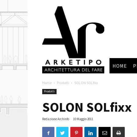
Arketipo
HOME
P
Home
Prodotti
SOLON SOLfixx
Prodotti
SOLON SOLfixx
Redazione Archinfo
-
10 Maggio 2011