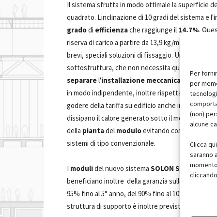
Il sistema sfrutta in modo ottimale la superficie de
quadrato. Linclinazione di 10 gradi del sistema e 
grado
di
efficienza
che raggiunge il
14,7%
. Que
2
riserva di carico a partire da 13,9 kg/m
. Per le me
brevi, speciali soluzioni di fissaggio. Un altro vant
sottostruttura, che non necessita quindi di esser
Per forni
separare
l'
installazione meccanica
da quella
e
per memor
in modo indipendente, inoltre rispetta il requisito
tecnologi
comportam
godere della tariffa su edificio anche in assenza di
(non) per
dissipano il calore generato sotto il modulo. Il prod
alcune ca
della
pianta
del
modulo
evitando così i carichi li
sistemi di tipo convenzionale.
Clicca qu
saranno a
momento, 
I
moduli
del nuovo sistema
SOLON SOLfixx
sono
cliccando
beneficiano inoltre della garanzia sulla potenza S
95% fino al 5° anno, del 90% fino al 10°, dell'87% fin
struttura di supporto è inoltre prevista una garan