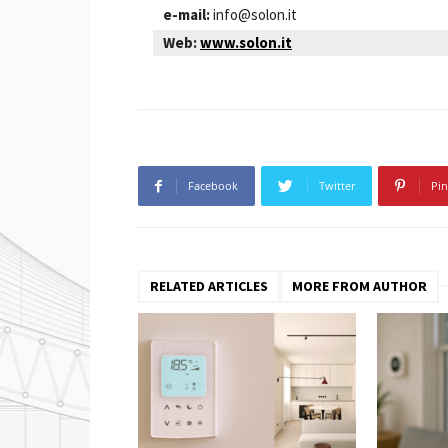
e-mail:
info@solon.it
Web:
www.solon.it
Facebook
Twitter
Pin
RELATED ARTICLES
MORE FROM AUTHOR