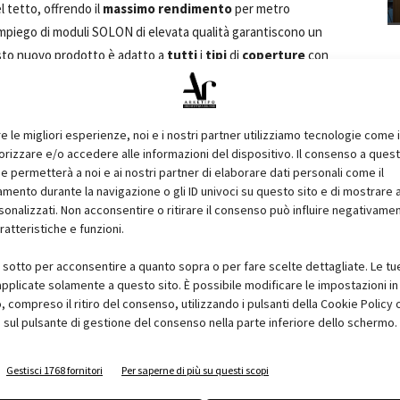
l tetto, offrendo il
massimo rendimento
per metro
l'impiego di moduli SOLON di elevata qualità garantiscono un
sto nuovo prodotto è adatto a
tutti
i
tipi
di
coperture
con
mbrane bituminose e sintetiche saranno disponibili, in tempi
aggio di
SOLON SOLfixx
è il
passacavi
già
integrato
nella
e fornito a parte. Questo sistema consente inoltre di
re le migliori esperienze, noi e i nostri partner utilizziamo tecnologie come 
lettrica
permettendo così a lattonieri ed elettricisti di lavorare
izzare e/o accedere alle informazioni del dispositivo. Il consenso a ques
 di
altezza massima inferiore
ai
30 cm
permettendo di
e permetterà a noi e ai nostri partner di elaborare dati personali come il
ento durante la navigazione o gli ID univoci su questo sito e di mostrare 
 balaustra. E' provvisto di
canali
di
ventilazione
che
sonalizzati. Non acconsentire o ritirare il consenso può influire negativame
otto rispetta anche il tetto: il
carico
si
distribuisce
sul
70%
ratteristiche e funzioni.
neari che possono originarsi in corrispondenza dei binari nei
i sotto per acconsentire a quanto sopra o per fare scelte dettagliate. Le tu
pplicate solamente a questo sito. È possibile modificare le impostazioni in 
compreso il ritiro del consenso, utilizzando i pulsanti della Cookie Policy 
 disponibili nella gamma di potenza da 255 a 290 Wp e
 sul pulsante di gestione del consenso nella parte inferiore dello schermo.
OLON a cinque livelli che assicura un rendimento minimo del
o al 15°, dell'83% fino al 20° e dell’80% fino al 25°. Per la
Gestisci 1768 fornitori
Per saperne di più su questi scopi
zia di 10 anni che può essere estesa anche fino a 25.