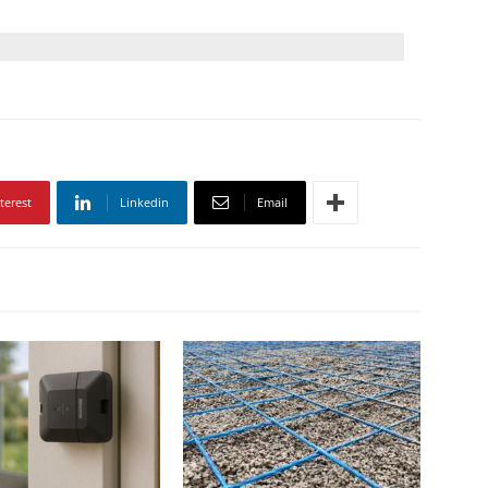
terest
Linkedin
Email