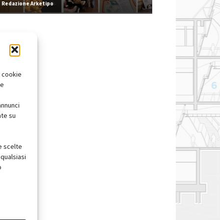
Redazione Arketipo
i cookie
te
annunci
nte su
e scelte
qualsiasi
o