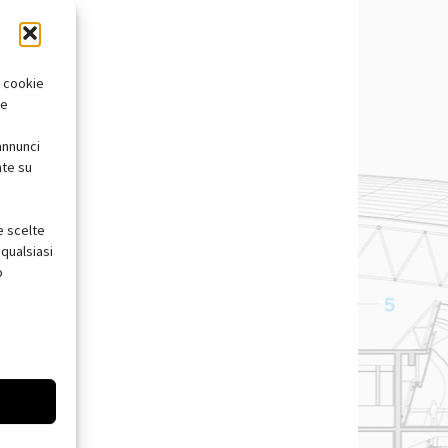
i cookie
te
annunci
nte su
e scelte
qualsiasi
o