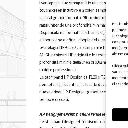
i vantaggi di due stampanti in una con un vassoio
touchscreen intuitivo e a colori semplifica la stamp
volta al grande formato. Gli inchiostri HP producon
Per forni
raggiungendo una profondità minima della linea di
per memor
Disponibile nei formati da 61 cm (24") e da 91 cm (
tecnologi
elaborazione e offre il doppio della velocità e dell
comportam
tecnologia HP-GL / 2 , la stampante HP Designjet 
(non) per
alcune ca
A1. Gli inchiostri HP originali e le testine di sta
profondità minima della linea di 0,02 mm e dettagli 
Clicca qu
rapidi e professionali.
saranno a
Le stampanti HP Designjet T120 e T520 sono le uni
momento, 
cliccando
permette agli utenti di collocarle dove risulta pi
nuovo driver HP Designjet garantisce stampe accu
tempo e di costi.
HP Designjet ePrint & Share rende le stampe in r
Le stampanti designjet forniscono accesso mobile