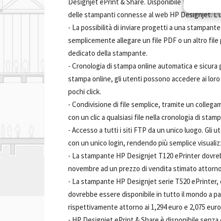
Designjet ePrint & Share. Disponibile tramite un 
delle stampanti connesse al web HP Designjet. L'u
- La possibilità di inviare progetti a una stampant
semplicemente allegare un file PDF o un altro file p
dedicato della stampante.
- Cronologia di stampa online automatica e sicura g
stampa online, gli utenti possono accedere ai loro 
pochi click.
- Condivisione di file semplice, tramite un coll
con un clic a qualsiasi file nella cronologia di stamp
- Accesso a tutti i siti FTP da un unico luogo. Gli 
con un unico login, rendendo più semplice visualiz
- La stampante HP Designjet T120 ePrinter dovrebb
novembre ad un prezzo di vendita stimato attorno 
- La stampante HP Designjet serie T520 ePrinter, di
dovrebbe essere disponibile in tutto il mondo a pa
rispettivamente attorno ai 1,294 euro e 2,075 euro
- HP Designjet ePrint & Share è disponibile senza c