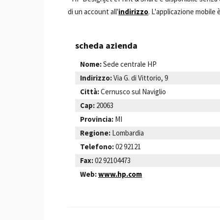
di un account all'
indirizzo
. L'applicazione mobile 
scheda azienda
Nome:
Sede centrale HP
Indirizzo:
Via G. di Vittorio, 9
Città:
Cernusco sul Naviglio
Cap:
20063
Provincia:
MI
Regione:
Lombardia
Telefono:
02 92121
Fax:
02 92104473
Web:
www.hp.com