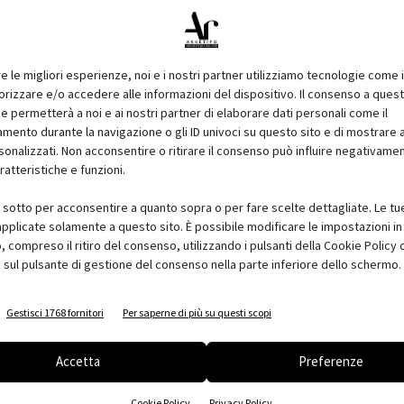
 A3+integrato e un comodo caricamento frontale. Il
a in-house e la navigazione per chi si avvicina per la prima
o stampe di alta qualità con colori intensi e linee decise
re le migliori esperienze, noi e i nostri partner utilizziamo tecnologie come 
 0,04 mm.
izzare e/o accedere alle informazioni del dispositivo. Il consenso a ques
36"), HP Designjet T520 ePrinter migliora la potenza di
e permetterà a noi e ai nostri partner di elaborare dati personali come il
a risoluzione delle precedenti. Con 1 GB di memoria, la
ento durante la navigazione o gli ID univoci su questo sito e di mostrare 
T520 ePrinter impiega 35 secondi per la stampa di un format
sonalizzati. Non acconsentire o ritirare il consenso può influire negativame
ratteristiche e funzioni.
mpa a lunga durata offrono linee precise raggiungendo una
nitidi con una risoluzione fino a 2.400 dpi per risultati in-house
i sotto per acconsentire a quanto sopra o per fare scelte dettagliate. Le tu
pplicate solamente a questo sito. È possibile modificare le impostazioni in 
che stampanti di grande formato con Wi-fi integrato, il che
compreso il ritiro del consenso, utilizzando i pulsanti della Cookie Policy 
 sul pulsante di gestione del consenso nella parte inferiore dello schermo.
ù comodo. La visualizzazione delle anteprime di stampa dal
rate già al primo tentativo, con conseguente risparmio di
Gestisci 1768 fornitori
Per saperne di più su questi scopi
emoto più semplici che mai
Accetta
Preferenze
 e stampa di progetti di grande formato utilizzando HP
Cookie Policy
Privacy Policy