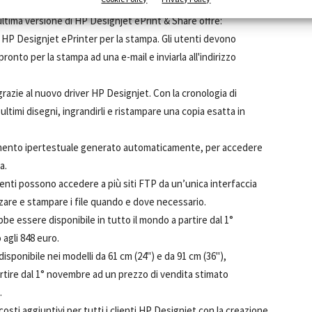
desktop web browser, un’applicazione mobile o il touchscreen
ltima versione di HP Designjet ePrint & Share offre:
e HP Designjet ePrinter per la stampa. Gli utenti devono
ronto per la stampa ad una e-mail e inviarla all'indirizzo
razie al nuovo driver HP Designjet. Con la cronologia di
ultimi disegni, ingrandirli e ristampare una copia esatta in
egamento ipertestuale generato automaticamente, per accedere
a.
utenti possono accedere a più siti FTP da un’unica interfaccia
zare e stampare i file quando e dove necessario.
e essere disponibile in tutto il mondo a partire dal 1°
agli 848 euro.
sponibile nei modelli da 61 cm (24") e da 91 cm (36"),
rtire dal 1° novembre ad un prezzo di vendita stimato
.
osti aggiuntivi per tutti i clienti HP Designjet con la creazione