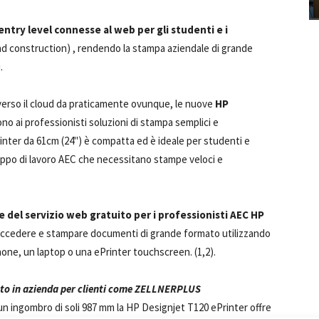
entry level connesse al web per gli studenti e i
nd construction) , rendendo la stampa aziendale di grande
.
erso il cloud da praticamente ovunque, le nuove
HP
no ai professionisti soluzioni di stampa semplici e
nter da 61cm (24") è compatta ed è ideale per studenti e
ruppo di lavoro AEC che necessitano stampe veloci e
del servizio web gratuito per i professionisti AEC HP
accedere e stampare documenti di grande formato utilizzando
one, un laptop o una ePrinter touchscreen. (1,2).
ato in azienda per clienti come ZELLNERPLUS
un ingombro di soli 987 mm la HP Designjet T120 ePrinter offre