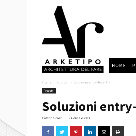
Arketipo
HOME
P
Home
Prodotti
Soluzioni entry-level HP
Prodotti
Soluzioni entry
Caterina Zanni
-
17 Gennaio 2013