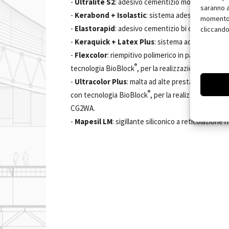
-
Ultralite S2
: adesivo cementizio monocomponen
saranno a
-
Kerabond + Isolastic
: sistema adesivo bicomp
momento, 
-
Elastorapid
: adesivo cementizio bi componente
cliccando
-
Keraquick + Latex Plus
: sistema adesivo ceme
-
Flexcolor
: riempitivo polimerico in pasta, pront
®
tecnologia BioBlock
, per la realizzazione delle f
-
Ultracolor Plus
: malta ad alte prestazioni, mod
®
con tecnologia BioBlock
, per la realizzazione de
CG2WA.
-
Mapesil LM
: sigillante siliconico a reticolazion