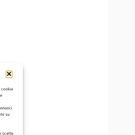
i cookie
te
annunci
nte su
e scelte