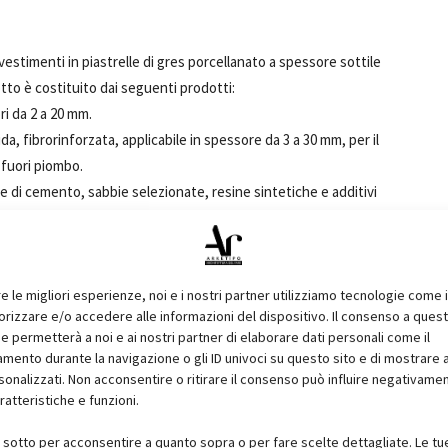
rivestimenti in piastrelle di gres porcellanato a spessore sottile
tto è costituito dai seguenti prodotti:
ri da 2 a 20 mm.
da, fibrorinforzata, applicabile in spessore da 3 a 30 mm, per il
o fuori piombo.
di cemento, sabbie selezionate, resine sintetiche e additivi
laggio dei pannelli isolanti in EPS o XPS.
estruso, negli spessori da 40, 50, 60, 80, 100 mm.
espanso, negli spessori da 40, 50, 60, 80, 100 mm.
re le migliori esperienze, noi e i nostri partner utilizziamo tecnologie come 
 con gocciolatoio.
izzare e/o accedere alle informazioni del dispositivo. Il consenso a ques
con rete in fibra di vetro resistente agli alcali.
e permetterà a noi e ai nostri partner di elaborare dati personali come il
vità pozzolanica, fibrorinforzata con fibre di vetro, a base di
ento durante la navigazione o gli ID univoci su questo sito e di mostrare 
sonalizzati. Non acconsentire o ritirare il consenso può influire negativame
ratteristiche e funzioni.
i sotto per acconsentire a quanto sopra o per fare scelte dettagliate. Le tu