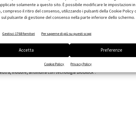
te alleggerito.
pplicate solamente a questo sito. È possibile modificare le impostazioni in 
onente cementizio.
compreso il ritiro del consenso, utilizzando i pulsanti della Cookie Policy 
.
 sul pulsante di gestione del consenso nella parte inferiore dello schermo.
ntizio bicomponente rapido.
®
o all'uso, idrorepellente con DropEffect
e antimuffa con
Gestisci 1768 fornitori
Per saperne di più su questi scopi
ughe del rivestimento, da 2 a 10 mm.
®
ificata con polimero, idrorepellente con DropEffect
e antimuffa
Accetta
Preferenze
lle fughe del rivestimento, da 2 a 20 mm, classificato com
Cookie Policy
Privacy Policy
®
e neutra, inodore, antimuffa con tecnologia BioBlock
.