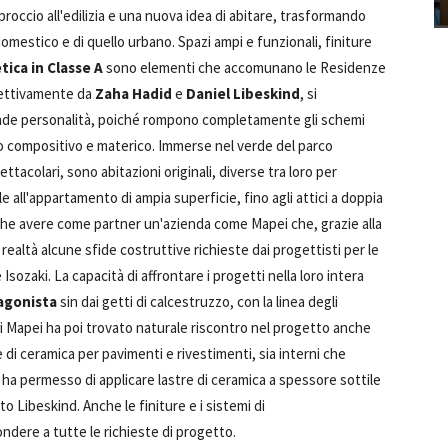
roccio all'edilizia e una nuova idea di abitare, trasformando
omestico e di quello urbano. Spazi ampi e funzionali, finiture
tica in Classe A
sono elementi che accomunano le Residenze
spettivamente da
Zaha Hadid
e
Daniel Libeskind
, si
rande personalità, poiché rompono completamente gli schemi
tmo compositivo e materico. Immerse nel verde del parco
ttacolari, sono abitazioni originali, diverse tra loro per
e all'appartamento di ampia superficie, fino agli attici a doppia
he avere come partner un'azienda come Mapei che, grazie alla
 realtà alcune sfide costruttive richieste dai progettisti per le
sozaki. La capacità di affrontare i progetti nella loro intera
agonista
sin dai getti di calcestruzzo, con la linea degli
 di Mapei ha poi trovato naturale riscontro nel progetto anche
e di ceramica per pavimenti e rivestimenti, sia interni che
 ha permesso di applicare lastre di ceramica a spessore sottile
 Libeskind. Anche le finiture e i sistemi di
ondere a tutte le richieste di progetto.