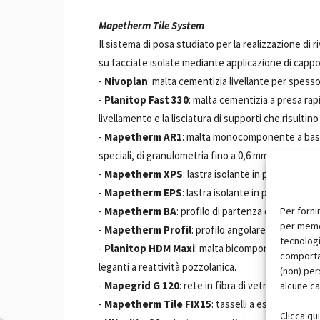
Mapetherm Tile System
Il sistema di posa studiato per la realizzazione di 
su facciate isolate mediante applicazione di cappo
-
Nivoplan
: malta cementizia livellante per spesso
-
Planitop Fast 330
: malta cementizia a presa rapi
livellamento e la lisciatura di supporti che risultin
-
Mapetherm AR1
: malta monocomponente a base 
speciali, di granulometria fino a 0,6 mm, per l'incol
-
Mapetherm XPS
: lastra isolante in polistirene 
-
Mapetherm EPS
: lastra isolante in polistirene 
Per forni
-
Mapetherm BA
: profilo di partenza di alluminio
per memor
-
Mapetherm Profil
: profilo angolare di alluminio 
tecnologi
-
Planitop HDM Maxi
: malta bicomponente a reatti
comportam
leganti a reattività pozzolanica.
(non) per
-
Mapegrid G 120
: rete in fibra di vetro alcali.
alcune ca
-
Mapetherm Tile FIX15
: tasselli a espansione.
Clicca qu