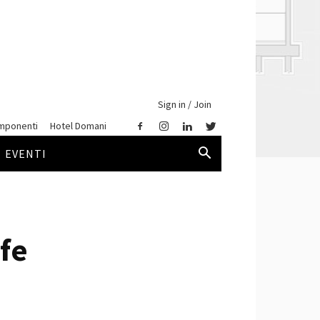
Sign in / Join
mponenti
Hotel Domani
EVENTI
ife