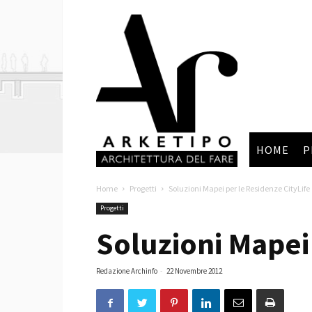
Arketipo
HOME
P
Home
Progetti
Soluzioni Mapei per le Residenze CityLife
Progetti
Soluzioni Mapei
Redazione Archinfo
-
22 Novembre 2012