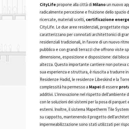
CityLife
propone alla città di
Milano
un nuovo app
radicalmente percezione e fruizione dello spazio d
ricercate, materiali scelti,
certificazione energe
CityLife. Le due aree residenziali, progettate ri
caratterizzano per connotati architettonici di g
residenziali tradizionali, in favore di un nuovo ri
pubblico e con grandi terrazzi che offrono viste spe
dimensione, esposizione e disposizione: dal bilocal
altezza. Questo importante cantiere non poteva c
sua esperienza e struttura, è riuscita a tradurre in
Residenze Hadid, le residenze Libeskind e la Torre I
complessità ha permesso a
Mapei
di essere
prot
additivi. L'innovazione nel rispetto dell'ambiente
con le soluzioni dei sistemi per la posa di parquet 
esterni. Inoltre, il sistema Mapetherm Tile System
su cappotto, mantenendo il progetto dell'architetto
impermeabilizzazione sono stati utilizzati per risp