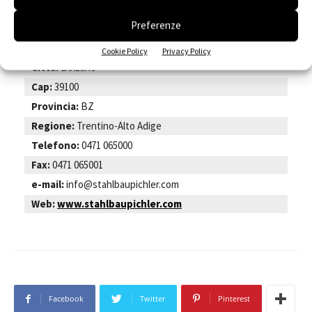
scheda azienda
Preferenze
Nome:
Stahlbau Pichler Srl
Indirizzo:
via T. A. Edison, 15
Cookie Policy
Privacy Policy
Città:
Bolzano
Cap:
39100
Provincia:
BZ
Regione:
Trentino-Alto Adige
Telefono:
0471 065000
Fax:
0471 065001
e-mail:
info@stahlbaupichler.com
Web:
www.stahlbaupichler.com
Facebook
Twitter
Pinterest