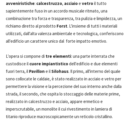
avveniristiche
:
calcestruzzo
,
acciaio
e
vetro
il tutto
sapientemente fuso in un accordo musicale ritmato, una
combinazione tra forza e trasparenza, tra pulizia e limpidezza, un
richiamo diretto al prodotto
Forst
. L'insieme di tutti i materiali
utilizzati, dall'alta valenza ambientale e tecnologica, conferiscono
all'edificio un carattere unico dal forte impatto emotivo.
L'opera si compone di
tre elementi
: una parte interrata che
custodisce il
cuore impiantistico
dell'edificio e due elementi
fuori terra, il
Pavillon
e il
Silohaus
. Il primo, all'interno del quale
sono collocate le caldaie, è stato realizzato in acciaio e vetro per
permettere la visione e la percezione del suo interno anche dalla
strada, il secondo, che ospita lo stoccaggio delle materie prime,
realizzato in calcestruzzo e acciaio, appare ermetico e
imperscrutabile, un monolite il cui rivestimento in lamiera di
titanio riproduce macroscopicamente un reticolo cristallino.