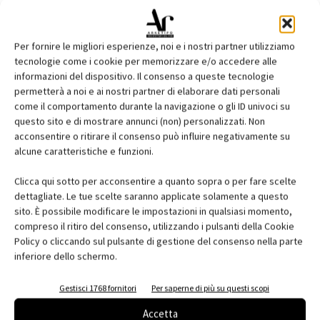
Inizio lavori
: novembre 2009
Posa prima pietra
: 8 dicembre 2009
Per fornire le migliori esperienze, noi e i nostri partner utilizziamo
Messa in servizio
: 15 febbraio 2011
tecnologie come i cookie per memorizzare e/o accedere alle
Inaugurazione ufficiale
: 16 giugno 2011
informazioni del dispositivo. Il consenso a queste tecnologie
Committente
: Birra FORST SpA
permetterà a noi e ai nostri partner di elaborare dati personali
come il comportamento durante la navigazione o gli ID univoci su
General contractor
: Stahlbau Pichler srl
questo sito e di mostrare annunci (non) personalizzati. Non
Obiettivo
: modernizzazione della tecnica impiantistica, riduzione
acconsentire o ritirare il consenso può influire negativamente su
del consumo di energia primaria, garanzia di produzione e qualità
alcune caratteristiche e funzioni.
del prodotto, facilità manutentiva.
Clicca qui sotto per acconsentire a quanto sopra o per fare scelte
dettagliate. Le tue scelte saranno applicate solamente a questo
sito. È possibile modificare le impostazioni in qualsiasi momento,
compreso il ritiro del consenso, utilizzando i pulsanti della Cookie
Policy o cliccando sul pulsante di gestione del consenso nella parte
inferiore dello schermo.
Gestisci 1768 fornitori
Per saperne di più su questi scopi
Accetta