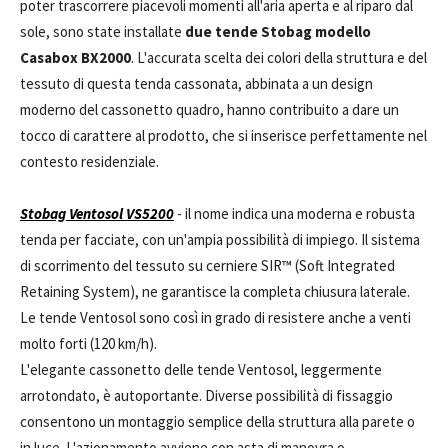
poter trascorrere piacevoli momenti all'aria aperta e al riparo dal
sole, sono state installate
due tende Stobag modello
Casabox BX2000
. L'accurata scelta dei colori della struttura e del
tessuto di questa tenda cassonata, abbinata a un design
moderno del cassonetto quadro, hanno contribuito a dare un
tocco di carattere al prodotto, che si inserisce perfettamente nel
contesto residenziale.
Stobag Ventosol VS5200
- il nome indica una moderna e robusta
tenda per facciate, con un'ampia possibilità di impiego. Il sistema
di scorrimento del tessuto su cerniere SIR™ (Soft Integrated
Retaining System), ne garantisce la completa chiusura laterale.
Le tende Ventosol sono così in grado di resistere anche a venti
molto forti (120 km/h).
L'elegante cassonetto delle tende Ventosol, leggermente
arrotondato, è autoportante. Diverse possibilità di fissaggio
consentono un montaggio semplice della struttura alla parete o
in luce. L'azionamento avviene con asta di manovra o