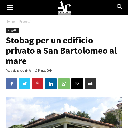
Home
Progetti
Progetti
Stobag per un edificio
privato a San Bartolomeo al
mare
Redazione Archinfo
-
10 Marzo 2014