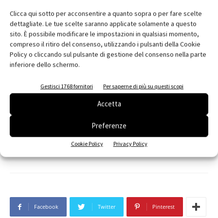
Clicca qui sotto per acconsentire a quanto sopra o per fare scelte
Nome:
Stobag Italia Srl
dettagliate. Le tue scelte saranno applicate solamente a questo
Indirizzo:
Via Largo Perlar, 12
sito. È possibile modificare le impostazioni in qualsiasi momento,
compreso il ritiro del consenso, utilizzando i pulsanti della Cookie
Città:
Verona
Policy o cliccando sul pulsante di gestione del consenso nella parte
Cap:
37135
inferiore dello schermo.
Provincia:
VR
Regione:
Veneto
Gestisci 1768 fornitori
Per saperne di più su questi scopi
Telefono:
045 6200066
Accetta
Fax:
045 6200082
Preferenze
e-mail:
info@stobag.it
Web:
www.stobag.it
Cookie Policy
Privacy Policy
Facebook
Twitter
Pinterest