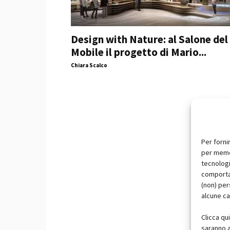
Design with Nature: al Salone del
Mobile il progetto di Mario...
Chiara Scalco
Per forni
per memor
tecnologi
comportam
(non) per
alcune ca
Clicca qu
saranno a