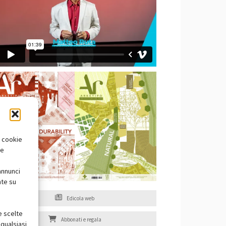
i cookie
te
annunci
nte su
Edicola web
e scelte
Abbonati e regala
qualsiasi