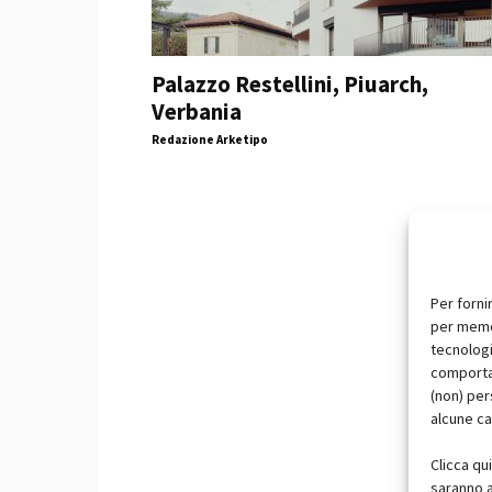
Palazzo Restellini, Piuarch,
Verbania
Redazione Arketipo
Per forni
per memor
tecnologi
comportam
(non) per
alcune ca
Clicca qu
saranno a