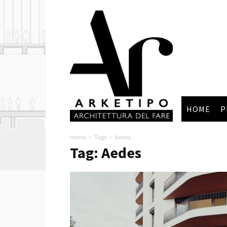
Arketipo
HOME
P
Home
Tags
Aedes
Tag: Aedes