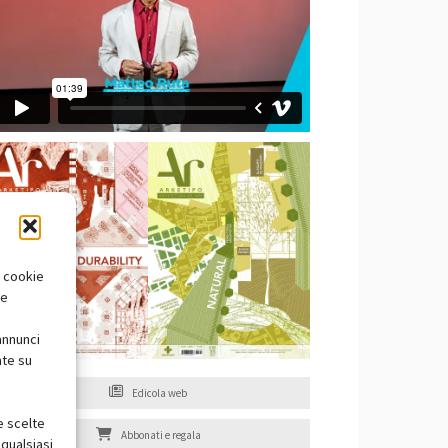
i cookie
te
annunci
nte su
Edicola web
e scelte
Abbonati e regala
qualsiasi