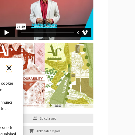
i cookie
te
annunci
nte su
Edicola web
e scelte
Abbonati e regala
qualsiasi