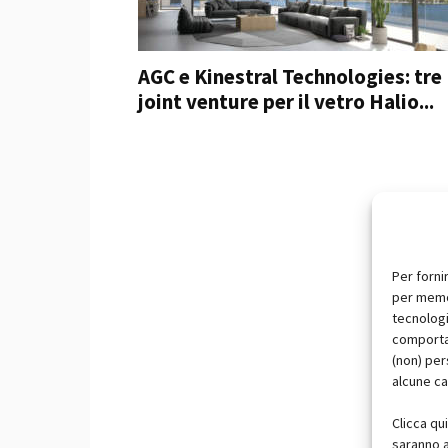
AGC e Kinestral Technologies: tre
joint venture per il vetro Halio...
Per forni
per memor
tecnologi
comportam
(non) per
alcune ca
Clicca qu
saranno a