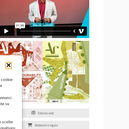
i cookie
te
annunci
nte su
Edicola web
e scelte
Abbonati e regala
qualsiasi