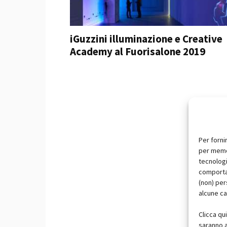
iGuzzini illuminazione e Creative
Academy al Fuorisalone 2019
Per forni
per memor
tecnologi
comportam
(non) per
alcune ca
Clicca qu
saranno a