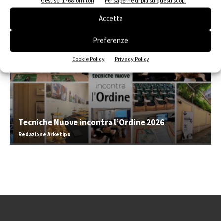
Gestisci 1768 fornitori
Per saperne di più su questi scopi
EVENTI
Accetta
Preferenze
Cookie Policy
Privacy Policy
Tecniche Nuove incontra l’Ordine 2026
Redazione Arketipo