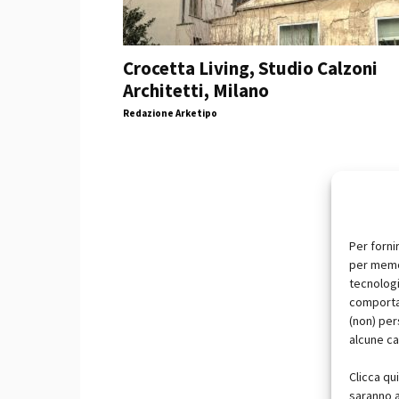
Crocetta Living, Studio Calzoni
Architetti, Milano
Redazione Arketipo
Per forni
per memor
tecnologi
comportam
(non) per
alcune ca
Clicca qu
saranno a