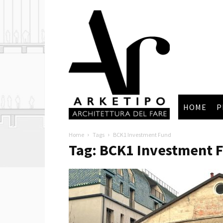
Arketipo
HOME
P
Home
Tags
BCK1 Investment Fund
Tag: BCK1 Investment 