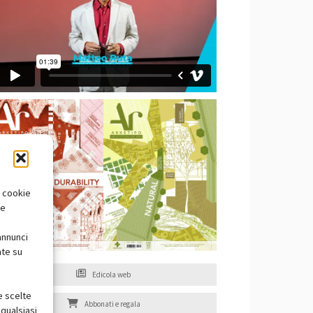
i cookie
te
annunci
nte su
Edicola web
e scelte
Abbonati e regala
qualsiasi