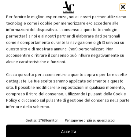
Per fornire le migliori esperienze, noi e i nostri partner utilizziamo
tecnologie come i cookie per memorizzare e/o accedere alle
informazioni del dispositivo. Il consenso a queste tecnologie
permetterà a noi e ai nostri partner di elaborare dati personali
come il comportamento durante la navigazione o gli ID univoci su
questo sito e di mostrare annunci (non) personalizzati. Non
acconsentire o ritirare il consenso può influire negativamente su
Edicola web
alcune caratteristiche e funzioni.
Abbonati e regala
Clicca qui sotto per acconsentire a quanto sopra o per fare scelte
dettagliate. Le tue scelte saranno applicate solamente a questo
Iscriviti alla newsletter
sito. È possibile modificare le impostazioni in qualsiasi momento,
compreso il ritiro del consenso, utilizzando i pulsanti della Cookie
Policy o cliccando sul pulsante di gestione del consenso nella parte
inferiore dello schermo.
EVENTI
Gestisci 1768 fornitori
Per saperne di più su questi scopi
Accetta