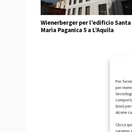
Wienerberger per l’edificio Santa
Maria Paganica 5 a L’Aquila
Per forni
per memor
tecnologi
comportam
(non) per
alcune ca
Clicca qu
saranno a