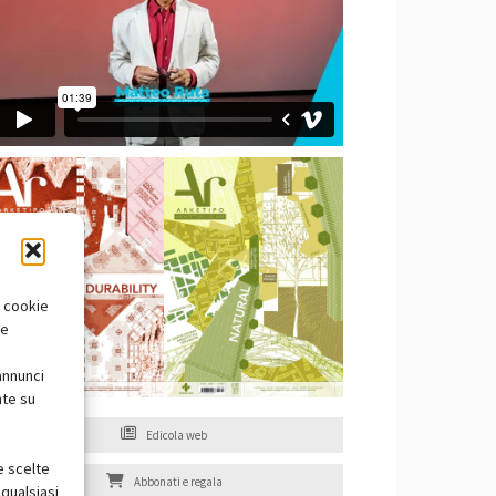
i cookie
te
annunci
nte su
Edicola web
e scelte
Abbonati e regala
qualsiasi