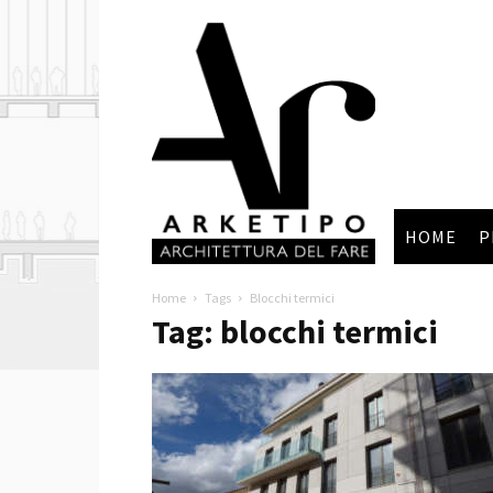
Arketipo
HOME
P
Home
Tags
Blocchi termici
Tag: blocchi termici