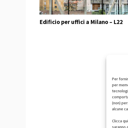
Edificio per uffici a Milano – L22
Per forni
per memor
tecnologi
comportam
(non) per
alcune ca
Clicca qu
saranno a