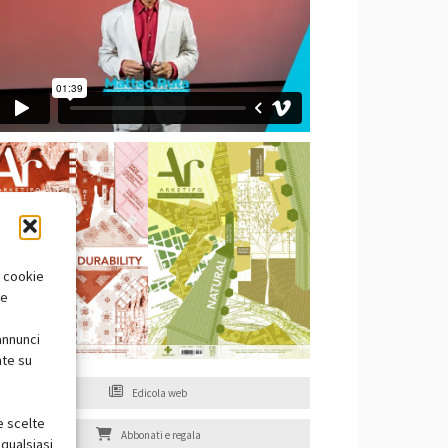
i cookie
te
annunci
nte su
Edicola web
e scelte
Abbonati e regala
qualsiasi