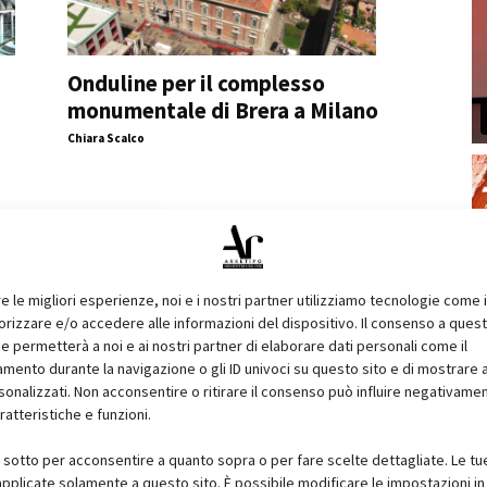
Onduline per il complesso
monumentale di Brera a Milano
Chiara Scalco
re le migliori esperienze, noi e i nostri partner utilizziamo tecnologie come 
izzare e/o accedere alle informazioni del dispositivo. Il consenso a ques
e permetterà a noi e ai nostri partner di elaborare dati personali come il
ento durante la navigazione o gli ID univoci su questo sito e di mostrare 
sonalizzati. Non acconsentire o ritirare il consenso può influire negativame
ratteristiche e funzioni.
i sotto per acconsentire a quanto sopra o per fare scelte dettagliate. Le tu
pplicate solamente a questo sito. È possibile modificare le impostazioni in 