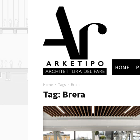
Arketipo
HOME
P
Home
Tags
Brera
Tag: Brera