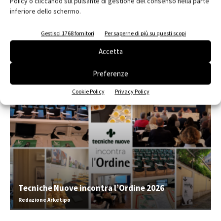
Policy o cliccando sul pulsante di gestione del consenso nella parte
inferiore dello schermo.
Abbonati e regala
Gestisci 1768 fornitori
Per saperne di più su questi scopi
Iscriviti alla newsletter
Accetta
EVENTI
Preferenze
Cookie Policy
Privacy Policy
Tecniche Nuove incontra l’Ordine 2026
Redazione Arketipo