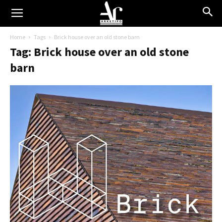
Home
Tags
Brick house over an old stone barn
Tag: Brick house over an old stone
barn