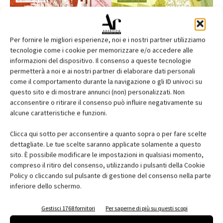
Per fornire le migliori esperienze, noi e i nostri partner utilizziamo
tecnologie come i cookie per memorizzare e/o accedere alle
informazioni del dispositivo. Il consenso a queste tecnologie
permetterà a noi e ai nostri partner di elaborare dati personali
come il comportamento durante la navigazione o gli ID univoci su
questo sito e di mostrare annunci (non) personalizzati. Non
acconsentire o ritirare il consenso può influire negativamente su
alcune caratteristiche e funzioni.
Edicola web
Clicca qui sotto per acconsentire a quanto sopra o per fare scelte
Abbonati e regala
dettagliate. Le tue scelte saranno applicate solamente a questo
sito. È possibile modificare le impostazioni in qualsiasi momento,
Iscriviti alla newsletter
compreso il ritiro del consenso, utilizzando i pulsanti della Cookie
Policy o cliccando sul pulsante di gestione del consenso nella parte
inferiore dello schermo.
EVENTI
Gestisci 1768 fornitori
Per saperne di più su questi scopi