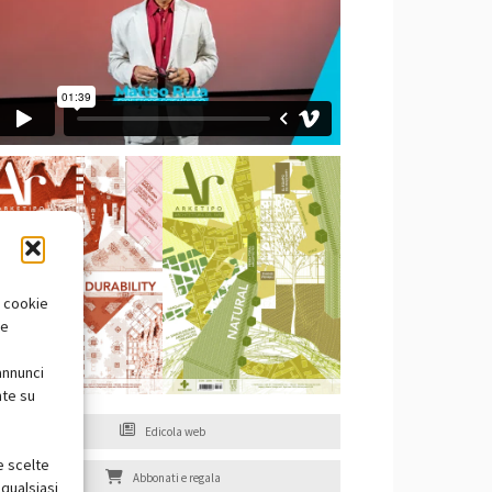
i cookie
te
annunci
nte su
Edicola web
e scelte
Abbonati e regala
qualsiasi