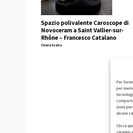
Spazio polivalente Caroscope di
Novoceram a Saint Vallier-sur-
Rhône – Francesco Catalano
Chiara Scalco
Per forni
per memor
tecnologi
comportam
(non) per
alcune ca
Clicca qu
saranno a