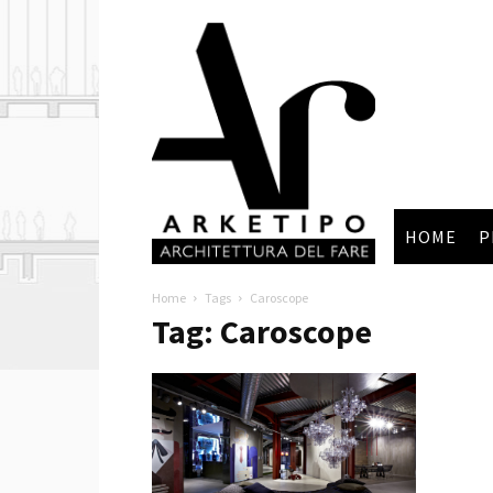
Arketipo
HOME
P
Home
Tags
Caroscope
Tag: Caroscope