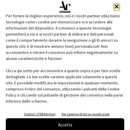
Per fornire le migliori esperienze, noi e i nostri partner utilizziamo
tecnologie come i cookie per memorizzare e/o accedere alle
informazioni del dispositivo. Il consenso a queste tecnologie
permetterà a noi e ai nostri partner di elaborare dati personali
come il comportamento durante la navigazione o gli ID univoci su
questo sito e di mostrare annunci (non) personalizzati. Non
acconsentire o ritirare il consenso può influire negativamente su
Edicola web
alcune caratteristiche e funzioni.
Abbonati e regala
Clicca qui sotto per acconsentire a quanto sopra o per fare scelte
dettagliate. Le tue scelte saranno applicate solamente a questo
Iscriviti alla newsletter
sito. È possibile modificare le impostazioni in qualsiasi momento,
compreso il ritiro del consenso, utilizzando i pulsanti della Cookie
Policy o cliccando sul pulsante di gestione del consenso nella parte
inferiore dello schermo.
EVENTI
Gestisci 1768 fornitori
Per saperne di più su questi scopi
Accetta