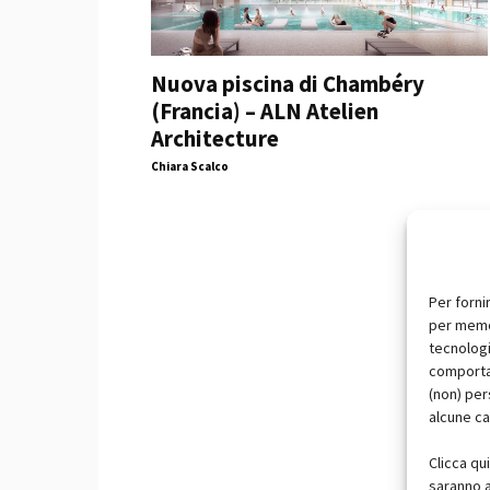
Nuova piscina di Chambéry
(Francia) – ALN Atelien
Architecture
Chiara Scalco
Per forni
per memor
tecnologi
comportam
(non) per
alcune ca
Clicca qu
saranno a