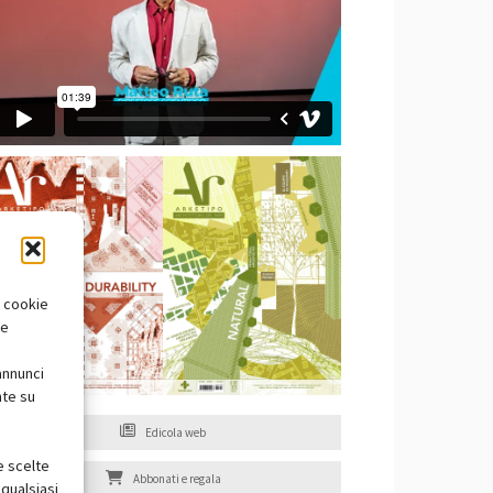
i cookie
te
annunci
nte su
Edicola web
e scelte
Abbonati e regala
qualsiasi