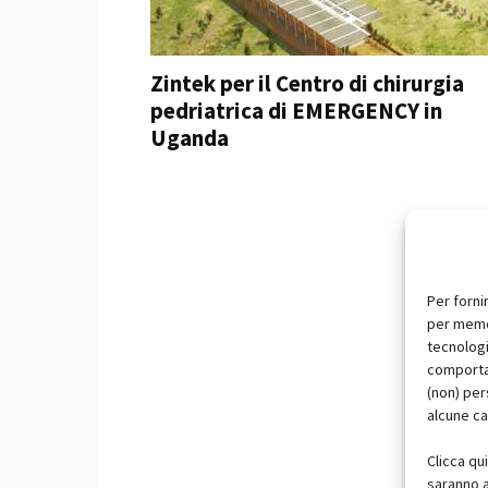
Zintek per il Centro di chirurgia
pedriatrica di EMERGENCY in
Uganda
Per forni
per memor
tecnologi
comportam
(non) per
alcune ca
Clicca qu
saranno a