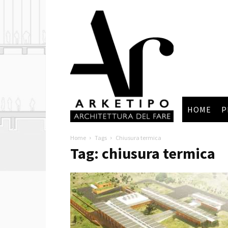
Arketipo
HOME
P
Home
Tags
Chiusura termica
Tag: chiusura termica