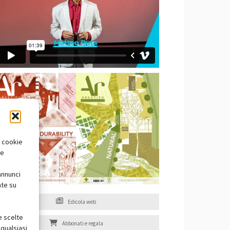
i cookie
te
annunci
nte su
Edicola web
e scelte
Abbonati e regala
qualsiasi