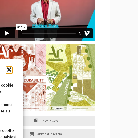
i cookie
te
annunci
nte su
Edicola web
e scelte
Abbonati e regala
qualsiasi