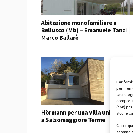
Abitazione monofamiliare a
Bellusco (Mb) – Emanuele Tanzi |
Marco Ballarè
Per forni
per memor
tecnologi
comportam
(non) per
Hörmann per una villa unifamiliar
alcune ca
a Salsomaggiore Terme
Clicca qu
saranno a