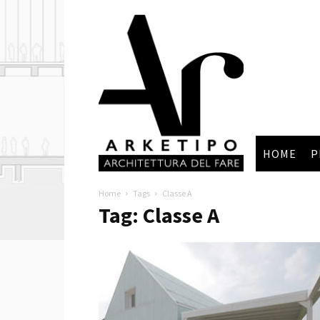
Arketipo
HOME
P
Home
Tags
Classe A
Tag: Classe A