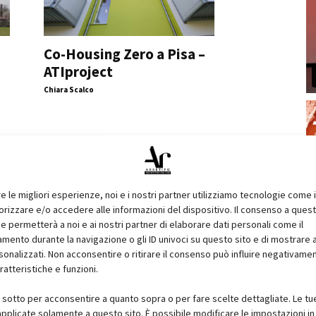
Co-Housing Zero a Pisa –
ATIproject
Chiara Scalco
re le migliori esperienze, noi e i nostri partner utilizziamo tecnologie come 
izzare e/o accedere alle informazioni del dispositivo. Il consenso a ques
e permetterà a noi e ai nostri partner di elaborare dati personali come il
ento durante la navigazione o gli ID univoci su questo sito e di mostrare 
sonalizzati. Non acconsentire o ritirare il consenso può influire negativame
e
Viessmann espone a Klimahouse i
ratteristiche e funzioni.
suoi prodotti più innovativi
i sotto per acconsentire a quanto sopra o per fare scelte dettagliate. Le tu
Chiara Scalco
pplicate solamente a questo sito. È possibile modificare le impostazioni in 