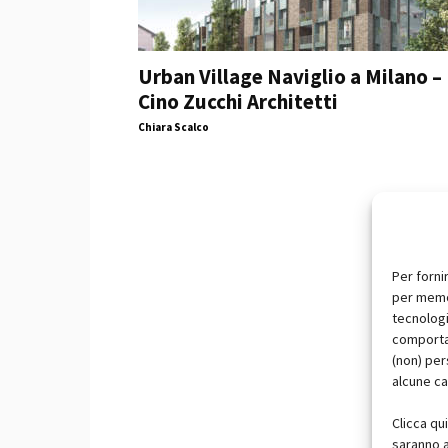
Urban Village Naviglio a Milano –
Cino Zucchi Architetti
Chiara Scalco
Per forni
per memor
tecnologi
comportam
(non) per
alcune ca
Clicca qu
saranno a