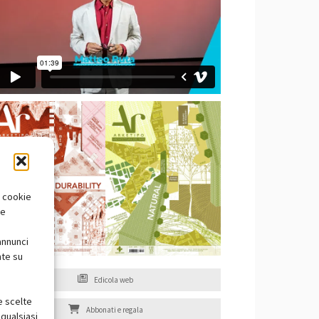
i cookie
te
annunci
nte su
Edicola web
e scelte
Abbonati e regala
qualsiasi