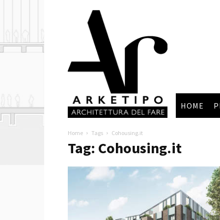
Arketipo
HOME
P
Home
Tags
Cohousing.it
Tag: Cohousing.it