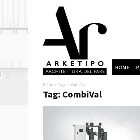
Arketipo
HOME
P
Home
Tags
CombiVal
Tag: CombiVal