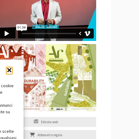
i cookie
te
annunci
nte su
Edicola web
e scelte
Abbonati e regala
qualsiasi