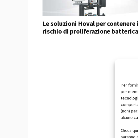
Le soluzioni Hoval per contenere i
rischio di proliferazione batteric
Per forni
per memor
tecnologi
comportam
(non) per
alcune ca
Clicca qu
saranno a