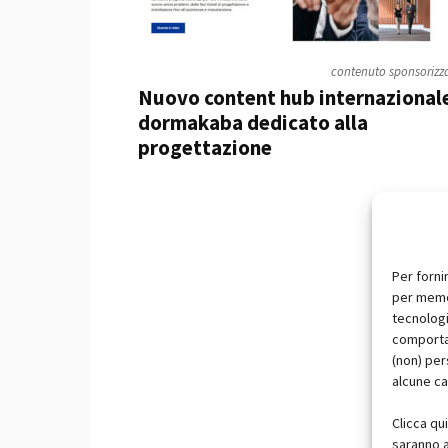
contenuto sponsorizz
Nuovo content hub internazional
dormakaba dedicato alla
progettazione
Per forni
per memor
tecnologi
comportam
(non) per
alcune ca
Clicca qu
saranno a