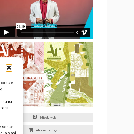
i cookie
te
annunci
nte su
Edicola web
e scelte
Abbonati e regala
qualsiasi