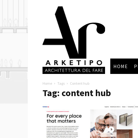
Arketipo
HOME
P
Home
Tags
Content hub
Tag: content hub