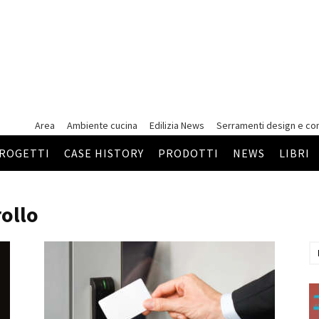
Area
Ambiente cucina
Edilizia News
Serramenti
design e co
ROGETTI
CASE HISTORY
PRODOTTI
NEWS
LIBRI
rollo