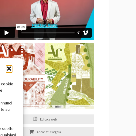
i cookie
te
annunci
nte su
Edicola web
e scelte
Abbonati e regala
qualsiasi