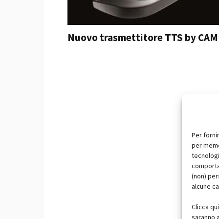
Nuovo trasmettitore TTS by CAM
Per forni
per memor
tecnologi
comportam
(non) per
alcune ca
Clicca qu
saranno a