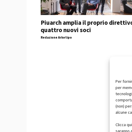
Piuarch amplia il proprio direttiv
quattro nuovi soci
Redazione Arketipo
Per forni
per memor
tecnologi
comportam
(non) per
alcune ca
Clicca qu
saranno a