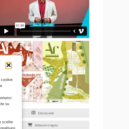
i cookie
te
annunci
nte su
Edicola web
e scelte
Abbonati e regala
qualsiasi