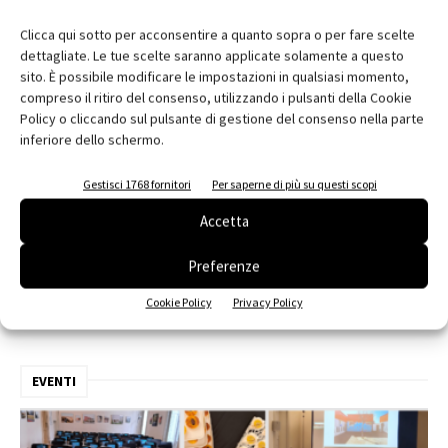
Clicca qui sotto per acconsentire a quanto sopra o per fare scelte
dettagliate. Le tue scelte saranno applicate solamente a questo
sito. È possibile modificare le impostazioni in qualsiasi momento,
compreso il ritiro del consenso, utilizzando i pulsanti della Cookie
Policy o cliccando sul pulsante di gestione del consenso nella parte
inferiore dello schermo.
Gestisci 1768 fornitori
Per saperne di più su questi scopi
Accetta
Edicola web
Abbonati e regala
Preferenze
Cookie Policy
Privacy Policy
Iscriviti alla newsletter
EVENTI