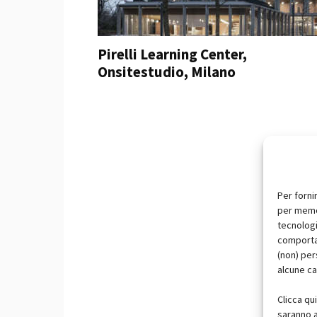
Pirelli Learning Center,
Onsitestudio, Milano
Per forni
per memor
tecnologi
comportam
(non) per
alcune ca
Clicca qu
saranno a