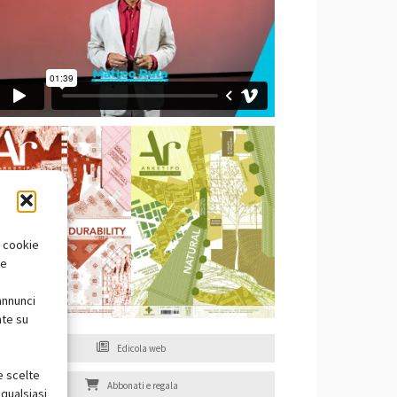
i cookie
te
annunci
nte su
Edicola web
e scelte
Abbonati e regala
qualsiasi