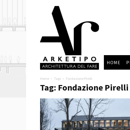
Arketipo
HOME
P
Home
Tags
Fondazione Pirelli
Tag: Fondazione Pirelli