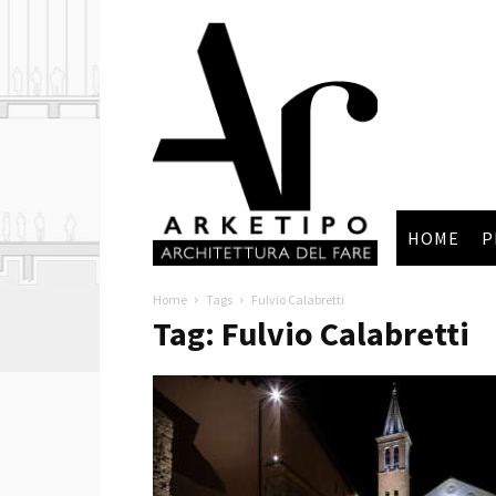
Arketipo
HOME
P
Home
Tags
Fulvio Calabretti
Tag: Fulvio Calabretti