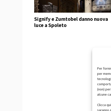
Signify e Zumtobel danno nuova
luce a Spoleto
Per forni
per memor
tecnologi
comportam
(non) per
alcune ca
Clicca qu
saranno a