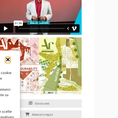
i cookie
te
annunci
nte su
Edicola web
e scelte
Abbonati e regala
qualsiasi