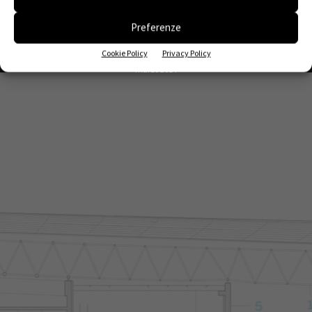
© Tecniche Nuove Spa. Tutti i diritti riservati. Sede legale Via Eritrea 21 - 20157
Preferenze
Milano | Codice fiscale, Partita IVA e Iscrizione al Registro delle imprese di Milano:
00753480151
Cookie Policy
Privacy Policy
Registrazione Tribunale di Milano n. 57 del 7 febbraio 2006 | ROC n. 24344 dell'11
marzo 2014