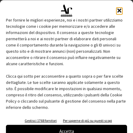
Per fornire le migliori esperienze, noi e i nostri partner utilizziamo
Contatti
tecnologie come i cookie per memorizzare e/o accedere alle
informazioni del dispositivo. Il consenso a queste tecnologie
Abbonati
permetterà a noi e ai nostri partner di elaborare dati personali
come il comportamento durante la navigazione o gli ID univoci su
Iscriviti alla newsletter
questo sito e di mostrare annunci (non) personalizzati. Non
acconsentire o ritirare il consenso può influire negativamente su
alcune caratteristiche e funzioni.
Tecniche Nuove
Clicca qui sotto per acconsentire a quanto sopra o per fare scelte
Senaf
dettagliate. Le tue scelte saranno applicate solamente a questo
sito. È possibile modificare le impostazioni in qualsiasi momento,
I libri Tecniche Nuove
compreso il ritiro del consenso, utilizzando i pulsanti della Cookie
Policy o cliccando sul pulsante di gestione del consenso nella parte
I corsi online
inferiore dello schermo.
Gestisci 1768 fornitori
Per saperne di più su questi scopi
Disclaimer e note legali
Privacy
Cookie Policy
Accetta