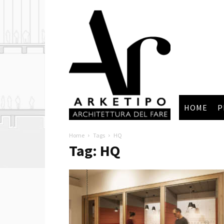
Arketipo
HOME
P
Home
Tags
HQ
Tag: HQ