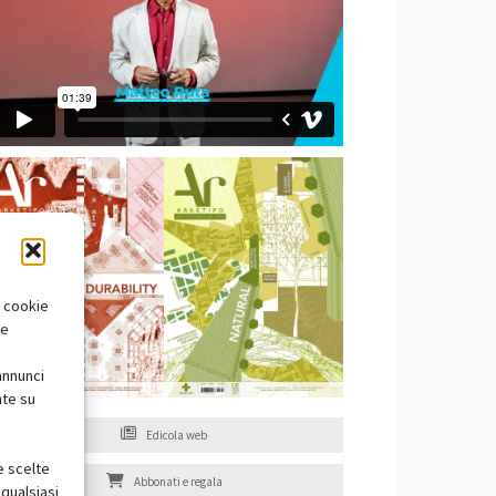
i cookie
te
annunci
nte su
Edicola web
e scelte
Abbonati e regala
qualsiasi