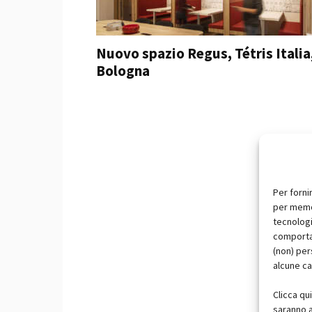
Nuovo spazio Regus, Tétris Italia
Bologna
Per forni
per memor
tecnologi
comportam
(non) per
alcune ca
Clicca qu
saranno a